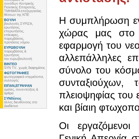
συνόδων Κεντρικής
Πολιτικής Επιτροπής,
ΤΜΗΜΑΤΑ επεξεργασίας
θέσεων της ΚΠΕ
Η συμπλήρωση εν
ΒΟΥΛΗ
βουλευτές ΣΥΡΙΖΑ,
ερωτήσεις,
χώρας μας στο 
επερωτήσεις,
επίκαιρες,
παρεμβάσεις,
εφαρμογή του νεο
προτάσεις νόμου
ΕΥΡΩΒΟΥΛΗ
παρεμβάσεις &
αλλεπάλληλες επι
ερωτήσεις
του ευρωβουλευτή
ΒΙΝΤΕΟ
σύνολο του κόσμ
SYN TV.. χωρίς διαφημίσεις
ΦΩΤΟΓΡΑΦΙΕΣ
φωτογραφικά στιγμιότυπα,
συνταξιούχων,
συλλογές
ΕΙΠΑΝ,ΕΓΡΑΨΑΝ
ομιλίες, συνεντεύξεις &
πλειοψηφίας του 
άρθρα
ΣΥΝδέσεις
άλλες διευθύνσεις στο
και βίαιη φτωχοπο
Διαδίκτυο
Οι εργαζόμενοι
Γενική Απεργία σ