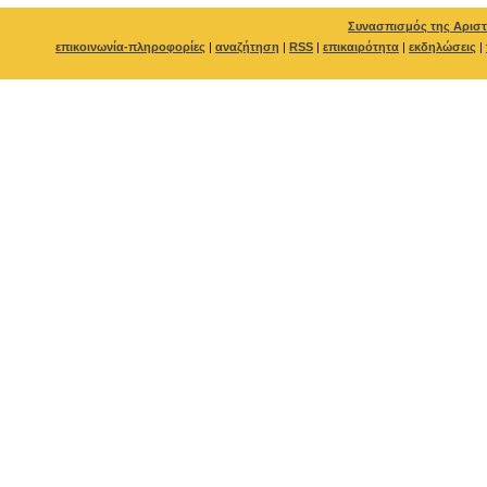
Συνασπισμός της Αριστ
επικοινωνία-πληροφορίες
|
αναζήτηση
|
RSS
|
επικαιρότητα
|
εκδηλώσεις
|