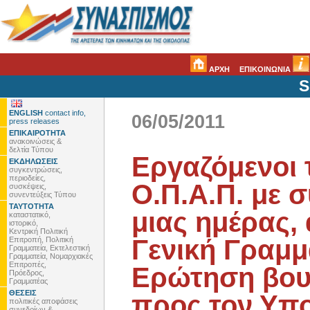
ΑΡΧΗ
ΕΠΙΚΟΙΝΩΝΙΑ
S
ENGLISH
contact info,
06/05/2011
press releases
ΕΠΙΚΑΙΡΟΤΗΤΑ
ανακοινώσεις &
δελτία Τύπου
Εργαζόμενοι 
ΕΚΔΗΛΩΣΕΙΣ
συγκεντρώσεις,
περιοδείες,
Ο.Π.Α.Π. με 
συσκέψεις,
συνεντεύξεις Τύπου
ΤΑΥΤΟΤΗΤΑ
μιας ημέρας,
καταστατικό,
ιστορικό,
Κεντρική Πολιτική
Γενική Γραμμ
Επιτροπή, Πολιτική
Γραμματεία, Εκτελεστική
Γραμματεία, Νομαρχιακές
Επιτροπές,
Ερώτηση βου
Πρόεδρος,
Γραμματέας
ΘΕΣΕΙΣ
προς τον Υπο
πολιτικές αποφάσεις
συνεδρίων &