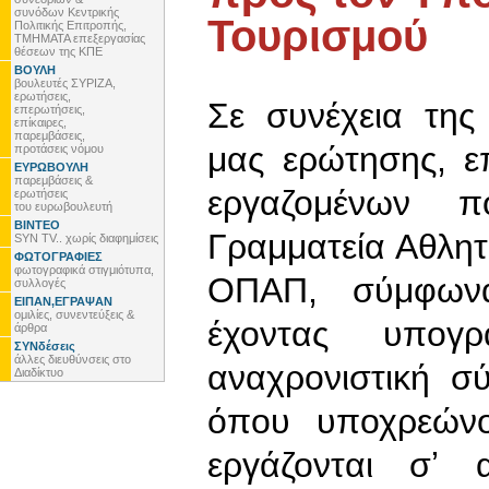
συνόδων Κεντρικής
Τουρισμού
Πολιτικής Επιτροπής,
ΤΜΗΜΑΤΑ επεξεργασίας
θέσεων της ΚΠΕ
ΒΟΥΛΗ
βουλευτές ΣΥΡΙΖΑ,
ερωτήσεις,
Σε συνέχεια της
επερωτήσεις,
επίκαιρες,
παρεμβάσεις,
μας ερώτησης, 
προτάσεις νόμου
ΕΥΡΩΒΟΥΛΗ
παρεμβάσεις &
εργαζομένων π
ερωτήσεις
του ευρωβουλευτή
ΒΙΝΤΕΟ
Γραμματεία Αθλη
SYN TV.. χωρίς διαφημίσεις
ΦΩΤΟΓΡΑΦΙΕΣ
φωτογραφικά στιγμιότυπα,
ΟΠΑΠ, σύμφωνα
συλλογές
ΕΙΠΑΝ,ΕΓΡΑΨΑΝ
ομιλίες, συνεντεύξεις &
έχοντας υπο
άρθρα
ΣΥΝδέσεις
άλλες διευθύνσεις στο
αναχρονιστική σ
Διαδίκτυο
όπου υποχρεώνο
εργάζονται σʼ 