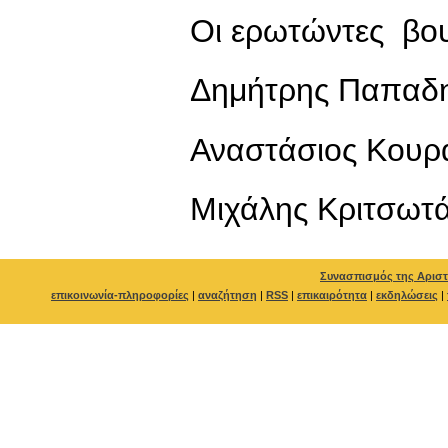
Οι ερωτώντες βο
Δημήτρης Παπαδ
Αναστάσιος Κουρ
Μιχάλης Κριτσωτ
Συνασπισμός της Αριστ
επικοινωνία-πληροφορίες
|
αναζήτηση
|
RSS
|
επικαιρότητα
|
εκδηλώσεις
|