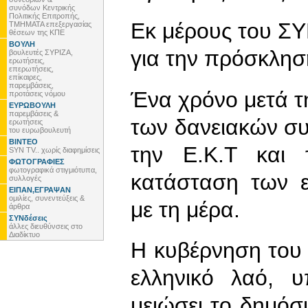
συνόδων Κεντρικής
Πολιτικής Επιτροπής,
Εκ μέρους του Σ
ΤΜΗΜΑΤΑ επεξεργασίας
θέσεων της ΚΠΕ
ΒΟΥΛΗ
για την πρόσκλησ
βουλευτές ΣΥΡΙΖΑ,
ερωτήσεις,
επερωτήσεις,
επίκαιρες,
παρεμβάσεις,
Ένα χρόνο μετά τ
προτάσεις νόμου
ΕΥΡΩΒΟΥΛΗ
παρεμβάσεις &
των δανειακών σ
ερωτήσεις
του ευρωβουλευτή
ΒΙΝΤΕΟ
την Ε.Κ.Τ και 
SYN TV.. χωρίς διαφημίσεις
ΦΩΤΟΓΡΑΦΙΕΣ
φωτογραφικά στιγμιότυπα,
κατάσταση των ε
συλλογές
ΕΙΠΑΝ,ΕΓΡΑΨΑΝ
ομιλίες, συνεντεύξεις &
με τη μέρα.
άρθρα
ΣΥΝδέσεις
άλλες διευθύνσεις στο
Διαδίκτυο
Η κυβέρνηση του
ελληνικό λαό, υ
μειώσει το δημόσι