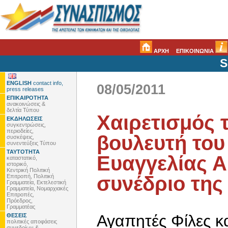
ΑΡΧΗ
ΕΠΙΚΟΙΝΩΝΙΑ
S
ENGLISH
contact info,
08/05/2011
press releases
ΕΠΙΚΑΙΡΟΤΗΤΑ
ανακοινώσεις &
δελτία Τύπου
Χαιρετισμός 
ΕΚΔΗΛΩΣΕΙΣ
συγκεντρώσεις,
περιοδείες,
βουλευτή του
συσκέψεις,
συνεντεύξεις Τύπου
ΤΑΥΤΟΤΗΤΑ
Ευαγγελίας Α
καταστατικό,
ιστορικό,
Κεντρική Πολιτική
συνέδριο της
Επιτροπή, Πολιτική
Γραμματεία, Εκτελεστική
Γραμματεία, Νομαρχιακές
Επιτροπές,
Πρόεδρος,
Γραμματέας
Αγαπητές Φίλες κα
ΘΕΣΕΙΣ
πολιτικές αποφάσεις
συνεδρίων &