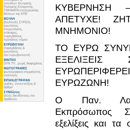
συνόδων Κεντρικής
ΚΥΒΕΡΝΗΣΗ 
Πολιτικής Επιτροπής,
ΤΜΗΜΑΤΑ επεξεργασίας
θέσεων της ΚΠΕ
ΑΠΕΤΥΧΕ! Ζ
ΒΟΥΛΗ
βουλευτές ΣΥΡΙΖΑ,
ερωτήσεις,
ΜΝΗΜΟΝΙΟ!
επερωτήσεις,
επίκαιρες,
παρεμβάσεις,
προτάσεις νόμου
ΕΥΡΩΒΟΥΛΗ
ΤΟ ΕΥΡΩ ΣΥΝΥΠ
παρεμβάσεις &
ερωτήσεις
του ευρωβουλευτή
ΕΞΕΛΙΞΕΙΣ
ΒΙΝΤΕΟ
SYN TV.. χωρίς διαφημίσεις
ΕΥΡΩΠΕΡΙΦΕΡ
ΦΩΤΟΓΡΑΦΙΕΣ
φωτογραφικά στιγμιότυπα,
συλλογές
ΕΥΡΩΖΩΝΗ!
ΕΙΠΑΝ,ΕΓΡΑΨΑΝ
ομιλίες, συνεντεύξεις &
άρθρα
ΣΥΝδέσεις
άλλες διευθύνσεις στο
Ο Παν. Λαφαζ
Διαδίκτυο
Εκπρόσωπος ΣΥ
εξελίξεις και τ