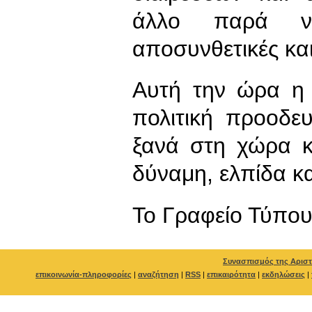
άλλο παρά να 
αποσυνθετικές και
Αυτή την ώρα η 
πολιτική προοδε
ξανά στη χώρα κ
δύναμη, ελπίδα κ
To Γραφείο Τύπο
Συνασπισμός της Αριστ
επικοινωνία-πληροφορίες
|
αναζήτηση
|
RSS
|
επικαιρότητα
|
εκδηλώσεις
|