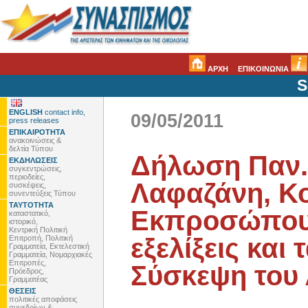
ΑΡΧΗ
ΕΠΙΚΟΙΝΩΝΙΑ
S
ENGLISH
contact info,
09/05/2011
press releases
ΕΠΙΚΑΙΡΟΤΗΤΑ
ανακοινώσεις &
δελτία Τύπου
Δήλωση Παν.
ΕΚΔΗΛΩΣΕΙΣ
συγκεντρώσεις,
περιοδείες,
Λαφαζάνη, Κο
συσκέψεις,
συνεντεύξεις Τύπου
ΤΑΥΤΟΤΗΤΑ
Εκπροσώπου Σ
καταστατικό,
ιστορικό,
Κεντρική Πολιτική
εξελίξεις και
Επιτροπή, Πολιτική
Γραμματεία, Εκτελεστική
Γραμματεία, Νομαρχιακές
Επιτροπές,
Σύσκεψη του
Πρόεδρος,
Γραμματέας
ΘΕΣΕΙΣ
πολιτικές αποφάσεις
συνεδρίων &