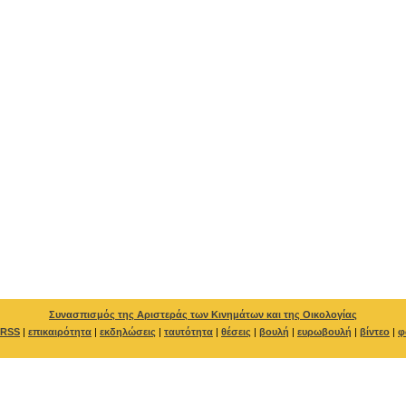
Συνασπισμός της Αριστεράς των Κινημάτων και της Οικολογίας
RSS
|
επικαιρότητα
|
εκδηλώσεις
|
ταυτότητα
|
θέσεις
|
βουλή
|
ευρωβουλή
|
βίντεο
|
φ