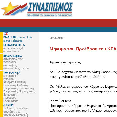
ENGLISH
contact info,
09/05/2011
press releases
ΕΠΙΚΑΙΡΟΤΗΤΑ
ανακοινώσεις &
Μήνυμα του Προέδρου του ΚΕΑ, P
δελτία Τύπου
ΕΚΔΗΛΩΣΕΙΣ
συγκεντρώσεις,
περιοδείες,
Αγαπητοί/ες φίλοι/ες,
συσκέψεις,
συνεντεύξεις Τύπου
Δεν θα ξεχάσουμε ποτέ το Λάκη Σάντα, ως
ΤΑΥΤΟΤΗΤΑ
καταστατικό,
που αγωνίστηκε καθ' όλη τη ζωή του.
ιστορικό,
Κεντρική Πολιτική
Επιτροπή, Πολιτική
Θα ήθελα, εκ μέρους του Κόμματος Ευρωπαϊ
Γραμματεία, Εκτελεστική
φίλους του, καθώς και στους συντρόφους τ
Γραμματεία, Νομαρχιακές
Επιτροπές,
Πρόεδρος,
Pierre Laurent
Γραμματέας
ΘΕΣΕΙΣ
Πρόεδρος του Κόμματος Ευρωπαϊκής Αριστ
πολιτικές αποφάσεις
Εθνικός Γραμματέας του Γαλλικού Κομμουνι
συνεδρίων &
συνόδων Κεντρικής