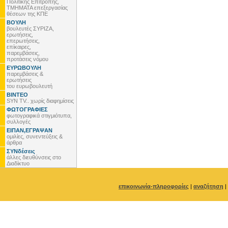
Πολιτικής Επιτροπής,
ΤΜΗΜΑΤΑ επεξεργασίας
θέσεων της ΚΠΕ
ΒΟΥΛΗ
βουλευτές ΣΥΡΙΖΑ,
ερωτήσεις,
επερωτήσεις,
επίκαιρες,
παρεμβάσεις,
προτάσεις νόμου
ΕΥΡΩΒΟΥΛΗ
παρεμβάσεις &
ερωτήσεις
του ευρωβουλευτή
ΒΙΝΤΕΟ
SYN TV.. χωρίς διαφημίσεις
ΦΩΤΟΓΡΑΦΙΕΣ
φωτογραφικά στιγμιότυπα,
συλλογές
ΕΙΠΑΝ,ΕΓΡΑΨΑΝ
ομιλίες, συνεντεύξεις &
άρθρα
ΣΥΝδέσεις
άλλες διευθύνσεις στο
Διαδίκτυο
επικοινωνία-πληροφορίες
|
αναζήτηση
|