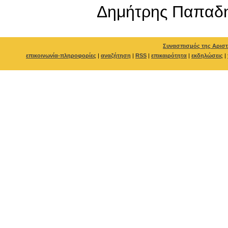
Δημήτρης Παπαδ
Συνασπισμός της Αριστ
επικοινωνία-πληροφορίες
|
αναζήτηση
|
RSS
|
επικαιρότητα
|
εκδηλώσεις
|