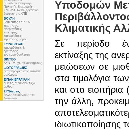
Υποδομών Μετ
συνόδων Κεντρικής
Πολιτικής Επιτροπής,
ΤΜΗΜΑΤΑ επεξεργασίας
Περιβάλλοντος
θέσεων της ΚΠΕ
ΒΟΥΛΗ
βουλευτές ΣΥΡΙΖΑ,
Κλιματικής Α
ερωτήσεις,
επερωτήσεις,
επίκαιρες,
παρεμβάσεις,
προτάσεις νόμου
Σε περίοδο έν
ΕΥΡΩΒΟΥΛΗ
παρεμβάσεις &
ερωτήσεις
εκτίναξης της αν
του ευρωβουλευτή
ΒΙΝΤΕΟ
SYN TV.. χωρίς διαφημίσεις
μειώσεων σε μισθ
ΦΩΤΟΓΡΑΦΙΕΣ
φωτογραφικά στιγμιότυπα,
συλλογές
στα τιμολόγια τ
ΕΙΠΑΝ,ΕΓΡΑΨΑΝ
ομιλίες, συνεντεύξεις &
και στα εισιτήρια
άρθρα
ΣΥΝδέσεις
άλλες διευθύνσεις στο
την άλλη, προκε
Διαδίκτυο
αποτελεσματ
ιδιωτικοποίησης 