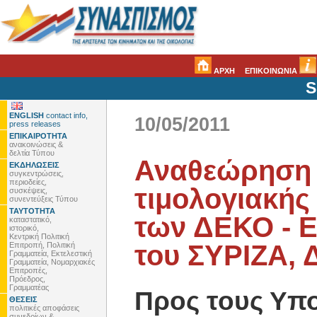
ΑΡΧΗ
ΕΠΙΚΟΙΝΩΝΙΑ
S
ENGLISH
contact info,
10/05/2011
press releases
ΕΠΙΚΑΙΡΟΤΗΤΑ
ανακοινώσεις &
δελτία Τύπου
Αναθεώρηση 
ΕΚΔΗΛΩΣΕΙΣ
συγκεντρώσεις,
περιοδείες,
τιμολογιακής
συσκέψεις,
συνεντεύξεις Τύπου
ΤΑΥΤΟΤΗΤΑ
των ΔΕΚΟ - 
καταστατικό,
ιστορικό,
Κεντρική Πολιτική
του ΣΥΡΙΖΑ,
Επιτροπή, Πολιτική
Γραμματεία, Εκτελεστική
Γραμματεία, Νομαρχιακές
Επιτροπές,
Πρόεδρος,
Γραμματέας
Προς τους Υπ
ΘΕΣΕΙΣ
πολιτικές αποφάσεις
συνεδρίων &