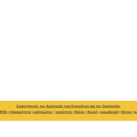
Συνασπισμός της Αριστεράς των Κινημάτων και της Οικολογίας
RSS
|
επικαιρότητα
|
εκδηλώσεις
|
ταυτότητα
|
θέσεις
|
βουλή
|
ευρωβουλή
|
βίντεο
|
φ