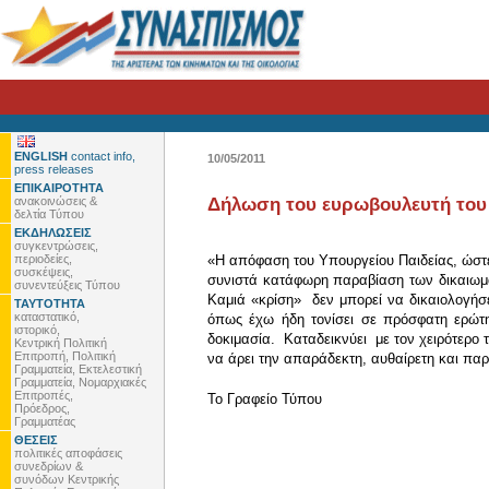
ENGLISH
contact info,
10/05/2011
press releases
ΕΠΙΚΑΙΡΟΤΗΤΑ
ανακοινώσεις &
Δήλωση του ευρωβουλευτή του Σ
δελτία Τύπου
ΕΚΔΗΛΩΣΕΙΣ
συγκεντρώσεις,
περιοδείες,
«Η απόφαση του Υπουργείου Παιδείας, ώστε 
συσκέψεις,
συνιστά κατάφωρη παραβίαση των δικαιωμά
συνεντεύξεις Τύπου
Καμιά «κρίση» δεν μπορεί να δικαιολογήσ
ΤΑΥΤΟΤΗΤΑ
καταστατικό,
όπως έχω ήδη τονίσει σε πρόσφατη ερώτη
ιστορικό,
δοκιμασία. Καταδεικνύει με τον χειρότερο 
Κεντρική Πολιτική
Επιτροπή, Πολιτική
να άρει την απαράδεκτη, αυθαίρετη και παρ
Γραμματεία, Εκτελεστική
Γραμματεία, Νομαρχιακές
Επιτροπές,
To Γραφείο Τύπου
Πρόεδρος,
Γραμματέας
ΘΕΣΕΙΣ
πολιτικές αποφάσεις
συνεδρίων &
συνόδων Κεντρικής