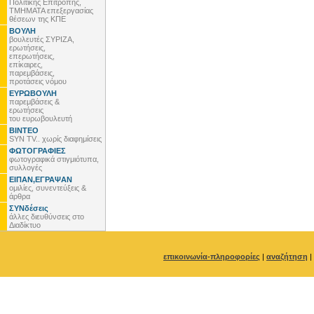
Πολιτικής Επιτροπής,
ΤΜΗΜΑΤΑ επεξεργασίας
θέσεων της ΚΠΕ
ΒΟΥΛΗ
βουλευτές ΣΥΡΙΖΑ,
ερωτήσεις,
επερωτήσεις,
επίκαιρες,
παρεμβάσεις,
προτάσεις νόμου
ΕΥΡΩΒΟΥΛΗ
παρεμβάσεις &
ερωτήσεις
του ευρωβουλευτή
ΒΙΝΤΕΟ
SYN TV.. χωρίς διαφημίσεις
ΦΩΤΟΓΡΑΦΙΕΣ
φωτογραφικά στιγμιότυπα,
συλλογές
ΕΙΠΑΝ,ΕΓΡΑΨΑΝ
ομιλίες, συνεντεύξεις &
άρθρα
ΣΥΝδέσεις
άλλες διευθύνσεις στο
Διαδίκτυο
επικοινωνία-πληροφορίες
|
αναζήτηση
|