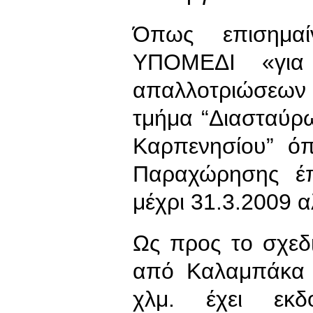
Όπως επισημαί
ΥΠΟΜΕΔΙ «για
απαλλοτριώσεων 
τμήμα “Διασταύρ
Καρπενησίου” ό
Παραχώρησης έπ
μέχρι 31.3.2009 α
Ως προς το σχεδ
από Καλαμπάκα 
χλμ. έχει εκδ