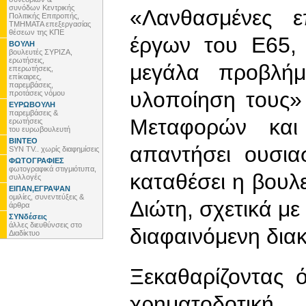
συνόδων Κεντρικής
«Λανθασμένες ε
Πολιτικής Επιτροπής,
ΤΜΗΜΑΤΑ επεξεργασίας
θέσεων της ΚΠΕ
έργων του Ε65,
ΒΟΥΛΗ
βουλευτές ΣΥΡΙΖΑ,
ερωτήσεις,
μεγάλα προβλήμ
επερωτήσεις,
επίκαιρες,
παρεμβάσεις,
υλοποίηση τους»
προτάσεις νόμου
ΕΥΡΩΒΟΥΛΗ
παρεμβάσεις &
Μεταφορών και
ερωτήσεις
του ευρωβουλευτή
ΒΙΝΤΕΟ
απαντήσει ουσια
SYN TV.. χωρίς διαφημίσεις
ΦΩΤΟΓΡΑΦΙΕΣ
φωτογραφικά στιγμιότυπα,
καταθέσει η βου
συλλογές
ΕΙΠΑΝ,ΕΓΡΑΨΑΝ
ομιλίες, συνεντεύξεις &
Διώτη, σχετικά με
άρθρα
ΣΥΝδέσεις
άλλες διευθύνσεις στο
διαφαινόμενη δια
Διαδίκτυο
Ξεκαθαρίζοντας 
χρηματοδοτι