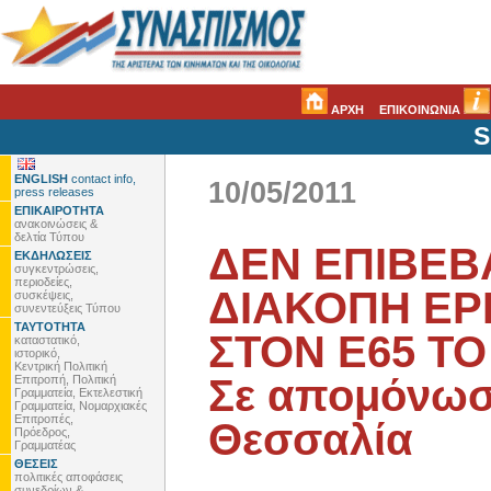
ΑΡΧΗ
ΕΠΙΚΟΙΝΩΝΙΑ
S
ENGLISH
contact info,
10/05/2011
press releases
ΕΠΙΚΑΙΡΟΤΗΤΑ
ανακοινώσεις &
δελτία Τύπου
ΔΕΝ ΕΠΙΒΕΒ
ΕΚΔΗΛΩΣΕΙΣ
συγκεντρώσεις,
περιοδείες,
ΔΙΑΚΟΠΗ ΕΡ
συσκέψεις,
συνεντεύξεις Τύπου
ΤΑΥΤΟΤΗΤΑ
ΣΤΟΝ Ε65 ΤΟ
καταστατικό,
ιστορικό,
Κεντρική Πολιτική
Σε απομόνωσ
Επιτροπή, Πολιτική
Γραμματεία, Εκτελεστική
Γραμματεία, Νομαρχιακές
Επιτροπές,
Θεσσαλία
Πρόεδρος,
Γραμματέας
ΘΕΣΕΙΣ
πολιτικές αποφάσεις
συνεδρίων &