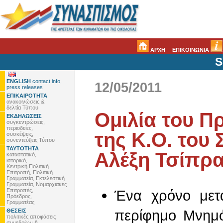
ΑΡΧΗ
ΕΠΙΚΟΙΝΩΝΙΑ
S
ENGLISH
contact info,
12/05/2011
press releases
ΕΠΙΚΑΙΡΟΤΗΤΑ
ανακοινώσεις &
δελτία Τύπου
Ομιλία του Π
ΕΚΔΗΛΩΣΕΙΣ
συγκεντρώσεις,
περιοδείες,
της Κ.Ο. του
συσκέψεις,
συνεντεύξεις Τύπου
ΤΑΥΤΟΤΗΤΑ
Αλέξη Τσίπρ
καταστατικό,
ιστορικό,
Κεντρική Πολιτική
Επιτροπή, Πολιτική
Γραμματεία, Εκτελεστική
Γραμματεία, Νομαρχιακές
Επιτροπές,
Ένα χρόνο μετ
Πρόεδρος,
Γραμματέας
περίφημο Μνημό
ΘΕΣΕΙΣ
πολιτικές αποφάσεις
συνεδρίων &