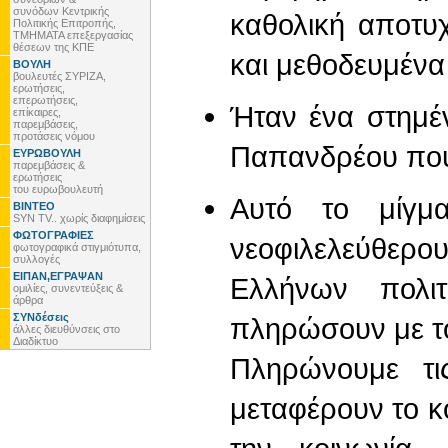
συνόδων Κεντρικής
καθολική αποτυ
Πολιτικής Επιτροπής,
ΤΜΗΜΑΤΑ επεξεργασίας
θέσεων της ΚΠΕ
και μεθοδευμένα 
ΒΟΥΛΗ
βουλευτές ΣΥΡΙΖΑ,
ερωτήσεις,
επερωτήσεις,
Ήταν ένα στημέν
επίκαιρες,
παρεμβάσεις,
προτάσεις νόμου
Παπανδρέου που 
ΕΥΡΩΒΟΥΛΗ
παρεμβάσεις &
ερωτήσεις
του ευρωβουλευτή
Αυτό το μίγμα
ΒΙΝΤΕΟ
SYN TV.. χωρίς διαφημίσεις
ΦΩΤΟΓΡΑΦΙΕΣ
νεοφιλελεύθε
φωτογραφικά στιγμιότυπα,
συλλογές
ΕΙΠΑΝ,ΕΓΡΑΨΑΝ
Ελλήνων πολι
ομιλίες, συνεντεύξεις &
άρθρα
ΣΥΝδέσεις
πληρώσουν με το
άλλες διευθύνσεις στο
Διαδίκτυο
Πληρώνουμε τι
μεταφέρουν το κ