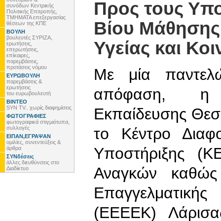
Προς τους Υπο
συνόδων Κεντρικής
Πολιτικής Επιτροπής,
ΤΜΗΜΑΤΑ επεξεργασίας
Βίου Μάθησης
θέσεων της ΚΠΕ
ΒΟΥΛΗ
βουλευτές ΣΥΡΙΖΑ,
Υγείας και Κο
ερωτήσεις,
επερωτήσεις,
επίκαιρες,
παρεμβάσεις,
προτάσεις νόμου
Με μία παντελ
ΕΥΡΩΒΟΥΛΗ
παρεμβάσεις &
ερωτήσεις
απόφαση, η 
του ευρωβουλευτή
ΒΙΝΤΕΟ
SYN TV.. χωρίς διαφημίσεις
Εκπαίδευσης Θεσσα
ΦΩΤΟΓΡΑΦΙΕΣ
φωτογραφικά στιγμιότυπα,
συλλογές
το Κέντρο Διαφ
ΕΙΠΑΝ,ΕΓΡΑΨΑΝ
ομιλίες, συνεντεύξεις &
Υποστήριξης (Κ
άρθρα
ΣΥΝδέσεις
άλλες διευθύνσεις στο
Αναγκών καθώς 
Διαδίκτυο
Επαγγελματικής
(ΕΕΕΕΚ) Λάρισα