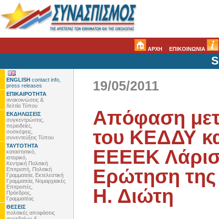
ΑΡΧΗ
ΕΠΙΚΟΙΝΩΝΙΑ
S
ENGLISH
contact info,
19/05/2011
press releases
ΕΠΙΚΑΙΡΟΤΗΤΑ
ανακοινώσεις &
δελτία Τύπου
Απόφαση μετ
ΕΚΔΗΛΩΣΕΙΣ
συγκεντρώσεις,
περιοδείες,
του ΚΕΔΔΥ κα
συσκέψεις,
συνεντεύξεις Τύπου
ΤΑΥΤΟΤΗΤΑ
ΕΕΕΕΚ Λάρισ
καταστατικό,
ιστορικό,
Κεντρική Πολιτική
Ερώτηση της 
Επιτροπή, Πολιτική
Γραμματεία, Εκτελεστική
Γραμματεία, Νομαρχιακές
Επιτροπές,
Η. Διώτη
Πρόεδρος,
Γραμματέας
ΘΕΣΕΙΣ
πολιτικές αποφάσεις
συνεδρίων &