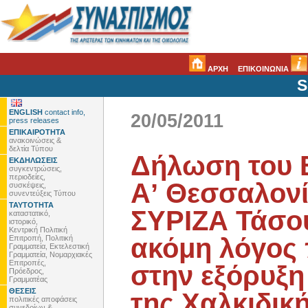
ΑΡΧΗ
ΕΠΙΚΟΙΝΩΝΙΑ
S
ENGLISH
contact info,
20/05/2011
press releases
ΕΠΙΚΑΙΡΟΤΗΤΑ
ανακοινώσεις &
δελτία Τύπου
Δήλωση του 
ΕΚΔΗΛΩΣΕΙΣ
συγκεντρώσεις,
περιοδείες,
Αʼ Θεσσαλονί
συσκέψεις,
συνεντεύξεις Τύπου
ΤΑΥΤΟΤΗΤΑ
ΣΥΡΙΖΑ Τάσο
καταστατικό,
ιστορικό,
Κεντρική Πολιτική
ακόμη λόγος 
Επιτροπή, Πολιτική
Γραμματεία, Εκτελεστική
Γραμματεία, Νομαρχιακές
Επιτροπές,
στην εξόρυξη
Πρόεδρος,
Γραμματέας
ΘΕΣΕΙΣ
της Χαλκιδικ
πολιτικές αποφάσεις
συνεδρίων &