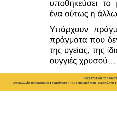
υποθηκεύσει το
ένα ούτως η άλλω
Υπάρχουν πράγμ
πράγματα που δεν
της υγείας, της ί
ουγγιές χρυσού…
Συνασπισμός της Αριστ
επικοινωνία-πληροφορίες
|
αναζήτηση
|
RSS
|
επικαιρότητα
|
εκδηλώσεις
|