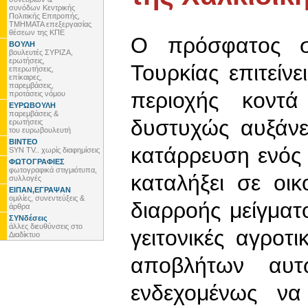
συνόδων Κεντρικής
Πολιτικής Επιτροπής,
ΤΜΗΜΑΤΑ επεξεργασίας
θέσεων της ΚΠΕ
Ο πρόσφατος σε
ΒΟΥΛΗ
βουλευτές ΣΥΡΙΖΑ,
ερωτήσεις,
Τουρκίας επιτείν
επερωτήσεις,
επίκαιρες,
παρεμβάσεις,
περιοχής κοντ
προτάσεις νόμου
ΕΥΡΩΒΟΥΛΗ
παρεμβάσεις &
δυστυχώς αυξάνε
ερωτήσεις
του ευρωβουλευτή
ΒΙΝΤΕΟ
κατάρρευση ενός
SYN TV.. χωρίς διαφημίσεις
ΦΩΤΟΓΡΑΦΙΕΣ
φωτογραφικά στιγμιότυπα,
καταλήξει σε οι
συλλογές
ΕΙΠΑΝ,ΕΓΡΑΨΑΝ
ομιλίες, συνεντεύξεις &
διαρροής μείγμα
άρθρα
ΣΥΝδέσεις
άλλες διευθύνσεις στο
γειτονικές αγροτι
Διαδίκτυο
αποβλήτων αυτ
ενδεχομένως να 