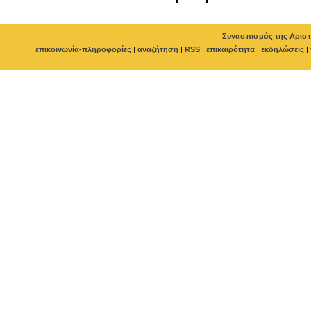
Συνασπισμός της Αριστ
επικοινωνία-πληροφορίες
|
αναζήτηση
|
RSS
|
επικαιρότητα
|
εκδηλώσεις
|