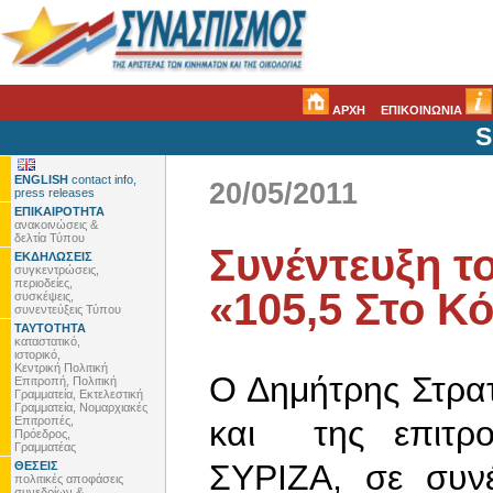
ΑΡΧΗ
ΕΠΙΚΟΙΝΩΝΙΑ
S
ENGLISH
contact info,
20/05/2011
press releases
ΕΠΙΚΑΙΡΟΤΗΤΑ
ανακοινώσεις &
δελτία Τύπου
Συνέντευξη τ
ΕΚΔΗΛΩΣΕΙΣ
συγκεντρώσεις,
περιοδείες,
«105,5 Στο Κ
συσκέψεις,
συνεντεύξεις Τύπου
ΤΑΥΤΟΤΗΤΑ
καταστατικό,
ιστορικό,
Κεντρική Πολιτική
Ο Δημήτρης Στρατ
Επιτροπή, Πολιτική
Γραμματεία, Εκτελεστική
Γραμματεία, Νομαρχιακές
Επιτροπές,
και της επιτρο
Πρόεδρος,
Γραμματέας
ΣΥΡΙΖΑ, σε συν
ΘΕΣΕΙΣ
πολιτικές αποφάσεις
συνεδρίων &