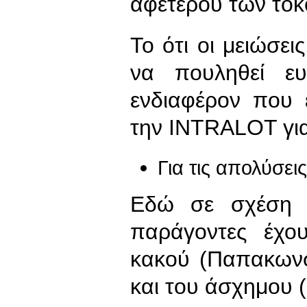
αφετέρου των το
Το ότι οι μειώσε
να πουληθεί ευ
ενδιαφέρον που 
την INTRALOT για
Για τις απολύσε
Εδώ σε σχέση μ
παράγοντες έχου
κακού (Παπακωνσ
και του άσχημου 