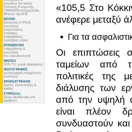
συνόδων Κεντρικής
«105,5 Στο Κόκκ
Πολιτικής Επιτροπής,
ΤΜΗΜΑΤΑ επεξεργασίας
θέσεων της ΚΠΕ
ανέφερε μεταξύ ά
ΒΟΥΛΗ
βουλευτές ΣΥΡΙΖΑ,
ερωτήσεις,
επερωτήσεις,
επίκαιρες,
Για τα ασφαλιστι
παρεμβάσεις,
προτάσεις νόμου
ΕΥΡΩΒΟΥΛΗ
παρεμβάσεις &
Οι επιπτώσεις 
ερωτήσεις
του ευρωβουλευτή
ΒΙΝΤΕΟ
ταμείων από τι
SYN TV.. χωρίς διαφημίσεις
ΦΩΤΟΓΡΑΦΙΕΣ
πολιτικές της 
φωτογραφικά στιγμιότυπα,
συλλογές
ΕΙΠΑΝ,ΕΓΡΑΨΑΝ
διάλυσης των ε
ομιλίες, συνεντεύξεις &
άρθρα
ΣΥΝδέσεις
από την υψηλή 
άλλες διευθύνσεις στο
Διαδίκτυο
είναι πλέον 
συνδυαστούν και