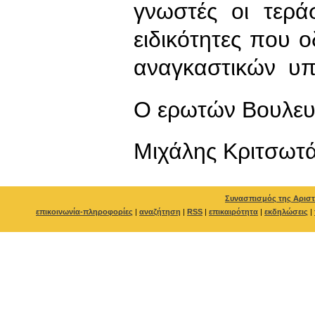
γνωστές οι τεράσ
ειδικότητες που 
αναγκαστικών υπ
Ο ερωτών Βουλευ
Μιχάλης Κριτσωτ
Συνασπισμός της Αριστ
επικοινωνία-πληροφορίες
|
αναζήτηση
|
RSS
|
επικαιρότητα
|
εκδηλώσεις
|