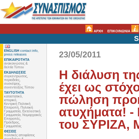
ΑΡΧΗ
ΕΠΙΚΟΙΝΩΝΙΑ
S
ENGLISH
contact info,
23/05/2011
press releases
ΕΠΙΚΑΙΡΟΤΗΤΑ
ανακοινώσεις &
δελτία Τύπου
Η διάλυση τ
ΕΚΔΗΛΩΣΕΙΣ
συγκεντρώσεις,
περιοδείες,
έχει ως στόχο
συσκέψεις,
συνεντεύξεις Τύπου
ΤΑΥΤΟΤΗΤΑ
πώληση προκα
καταστατικό,
ιστορικό,
Κεντρική Πολιτική
ατυχήματα! -
Επιτροπή, Πολιτική
Γραμματεία, Εκτελεστική
Γραμματεία, Νομαρχιακές
Επιτροπές,
του ΣΥΡΙΖΑ, 
Πρόεδρος,
Γραμματέας
ΘΕΣΕΙΣ
πολιτικές αποφάσεις
συνεδρίων &