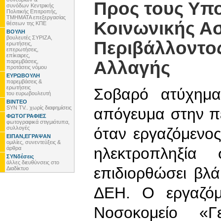
Προς τους Υπ
συνόδων Κεντρικής
Πολιτικής Επιτροπής,
ΤΜΗΜΑΤΑ επεξεργασίας
Κοινωνικής Ασ
θέσεων της ΚΠΕ
ΒΟΥΛΗ
βουλευτές ΣΥΡΙΖΑ,
Περιβάλλοντος
ερωτήσεις,
επερωτήσεις,
επίκαιρες,
Αλλαγής
παρεμβάσεις,
προτάσεις νόμου
ΕΥΡΩΒΟΥΛΗ
παρεμβάσεις &
ερωτήσεις
Σοβαρό ατύχημα
του ευρωβουλευτή
ΒΙΝΤΕΟ
SYN TV.. χωρίς διαφημίσεις
απόγευμα στην π
ΦΩΤΟΓΡΑΦΙΕΣ
φωτογραφικά στιγμιότυπα,
συλλογές
όταν εργαζόμενο
ΕΙΠΑΝ,ΕΓΡΑΨΑΝ
ομιλίες, συνεντεύξεις &
ηλεκτροπληξία
άρθρα
ΣΥΝδέσεις
άλλες διευθύνσεις στο
επιδιορθώσει βλ
Διαδίκτυο
ΔΕΗ. Ο εργαζόμ
Νοσοκομείο «Γ