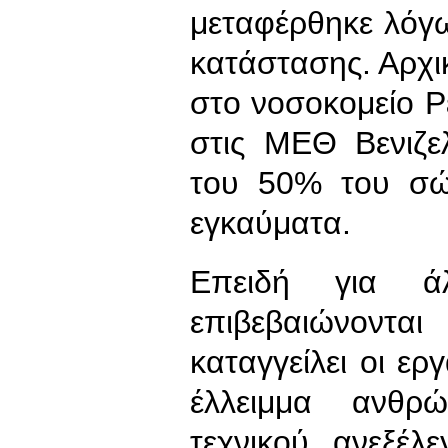
μεταφέρθηκε λόγω 
κατάστασης. Αρχικ
στο νοσοκομείο Ρ
στις ΜΕΘ Βενιζ
του 50% του σώ
εγκαύματα.
Επειδή για ά
επιβεβαιώνοντα
καταγγείλει οι ερ
έλλειμμα ανθρώ
τεχνικού, ανεξέλ