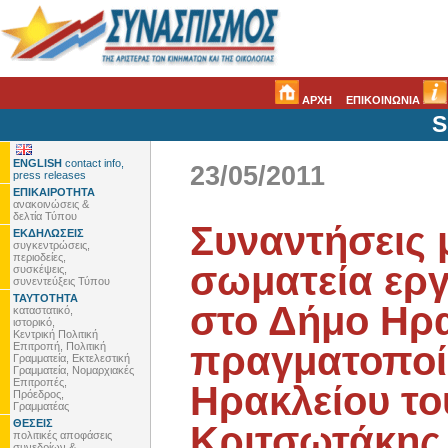
ΑΡΧΗ
ΕΠΙΚΟΙΝΩΝΙΑ
S
ENGLISH
contact info,
23/05/2011
press releases
ΕΠΙΚΑΙΡΟΤΗΤΑ
ανακοινώσεις &
δελτία Τύπου
Συναντήσεις 
ΕΚΔΗΛΩΣΕΙΣ
συγκεντρώσεις,
περιοδείες,
σωματεία ερ
συσκέψεις,
συνεντεύξεις Τύπου
ΤΑΥΤΟΤΗΤΑ
στο Δήμο Ηρ
καταστατικό,
ιστορικό,
Κεντρική Πολιτική
πραγματοποί
Επιτροπή, Πολιτική
Γραμματεία, Εκτελεστική
Γραμματεία, Νομαρχιακές
Επιτροπές,
Ηρακλείου το
Πρόεδρος,
Γραμματέας
ΘΕΣΕΙΣ
Κριτσωτάκης
πολιτικές αποφάσεις
συνεδρίων &