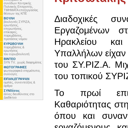
συνόδων Κεντρικής
Πολιτικής Επιτροπής,
ΤΜΗΜΑΤΑ επεξεργασίας
θέσεων της ΚΠΕ
Διαδοχικές συ
ΒΟΥΛΗ
βουλευτές ΣΥΡΙΖΑ,
ερωτήσεις,
Εργαζομένων σ
επερωτήσεις,
επίκαιρες,
παρεμβάσεις,
Ηρακλείου και
προτάσεις νόμου
ΕΥΡΩΒΟΥΛΗ
παρεμβάσεις &
Υπαλλήλων είχαν
ερωτήσεις
του ευρωβουλευτή
ΒΙΝΤΕΟ
του ΣΥ.ΡΙΖ.Α. Μι
SYN TV.. χωρίς διαφημίσεις
ΦΩΤΟΓΡΑΦΙΕΣ
φωτογραφικά στιγμιότυπα,
του τοπικού ΣΥΡΙ
συλλογές
ΕΙΠΑΝ,ΕΓΡΑΨΑΝ
ομιλίες, συνεντεύξεις &
άρθρα
Το πρωί επι
ΣΥΝδέσεις
άλλες διευθύνσεις στο
Διαδίκτυο
Καθαριότητας στ
όπου και συναν
εργαζόμενους κ