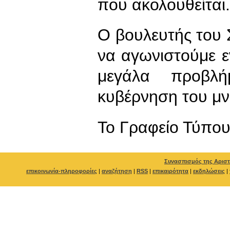
που ακολουθείται.
Ο βουλευτής του Σ
να αγωνιστούμε ε
μεγάλα προβλή
κυβέρνηση του μ
To Γραφείο Τύπο
Συνασπισμός της Αριστ
επικοινωνία-πληροφορίες
|
αναζήτηση
|
RSS
|
επικαιρότητα
|
εκδηλώσεις
|