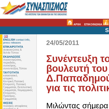
ΑΡΧΗ
ΕΠΙΚΟΙΝΩΝΙΑ
S
ENGLISH
contact info,
24/05/2011
press releases
ΕΠΙΚΑΙΡΟΤΗΤΑ
ανακοινώσεις &
δελτία Τύπου
Συνέντευξη τ
ΕΚΔΗΛΩΣΕΙΣ
συγκεντρώσεις,
περιοδείες,
βουλευτή του
συσκέψεις,
συνεντεύξεις Τύπου
ΤΑΥΤΟΤΗΤΑ
Δ.Παπαδημούλ
καταστατικό,
ιστορικό,
Κεντρική Πολιτική
για τις πολιτι
Επιτροπή, Πολιτική
Γραμματεία, Εκτελεστική
Γραμματεία, Νομαρχιακές
Επιτροπές,
Πρόεδρος,
Γραμματέας
Μιλώντας σήμερα 
ΘΕΣΕΙΣ
πολιτικές αποφάσεις
συνεδρίων &