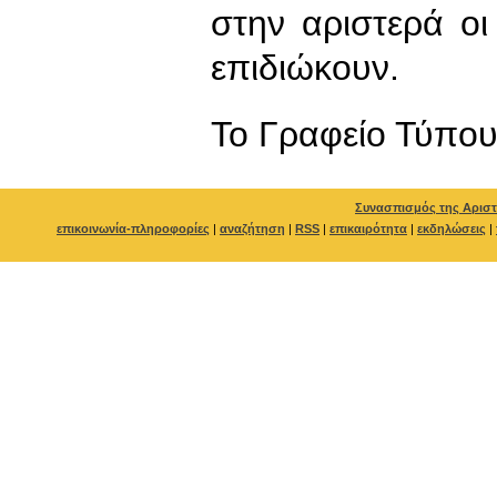
στην αριστερά οι
επιδιώκουν.
To Γραφείο Τύπο
Συνασπισμός της Αριστ
επικοινωνία-πληροφορίες
|
αναζήτηση
|
RSS
|
επικαιρότητα
|
εκδηλώσεις
|