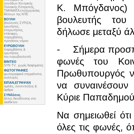
συνόδων Κεντρικής
Κ. Μπόγδανος) γ
Πολιτικής Επιτροπής,
ΤΜΗΜΑΤΑ επεξεργασίας
θέσεων της ΚΠΕ
βουλευτής του
ΒΟΥΛΗ
βουλευτές ΣΥΡΙΖΑ,
ερωτήσεις,
δήλωσε μεταξύ άλ
επερωτήσεις,
επίκαιρες,
παρεμβάσεις,
προτάσεις νόμου
ΕΥΡΩΒΟΥΛΗ
- Σήμερα προσπα
παρεμβάσεις &
ερωτήσεις
του ευρωβουλευτή
φωνές του Κοιν
ΒΙΝΤΕΟ
SYN TV.. χωρίς διαφημίσεις
Πρωθυπουργός να
ΦΩΤΟΓΡΑΦΙΕΣ
φωτογραφικά στιγμιότυπα,
συλλογές
να συναινέσουν 
ΕΙΠΑΝ,ΕΓΡΑΨΑΝ
ομιλίες, συνεντεύξεις &
άρθρα
Κύριε Παπαδημούλ
ΣΥΝδέσεις
άλλες διευθύνσεις στο
Διαδίκτυο
Να σημειωθεί ότ
όλες τις φωνές, ό