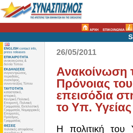
ΑΡΧΗ
ΕΠΙΚΟΙΝΩΝΙΑ
S
ENGLISH
contact info,
26/05/2011
press releases
ΕΠΙΚΑΙΡΟΤΗΤΑ
ανακοινώσεις &
δελτία Τύπου
Ανακοίνωση τ
ΕΚΔΗΛΩΣΕΙΣ
συγκεντρώσεις,
περιοδείες,
Πρόνοιας του
συσκέψεις,
συνεντεύξεις Τύπου
ΤΑΥΤΟΤΗΤΑ
επεισόδια στ
καταστατικό,
ιστορικό,
Κεντρική Πολιτική
το Υπ. Υγείας
Επιτροπή, Πολιτική
Γραμματεία, Εκτελεστική
Γραμματεία, Νομαρχιακές
Επιτροπές,
Πρόεδρος,
Γραμματέας
Η πολιτική του 
ΘΕΣΕΙΣ
πολιτικές αποφάσεις
συνεδρίων &