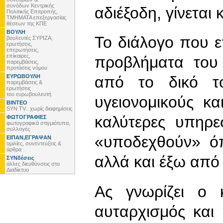
συνόδων Κεντρικής
αδιέξοδη, γίνεται
Πολιτικής Επιτροπής,
ΤΜΗΜΑΤΑ επεξεργασίας
θέσεων της ΚΠΕ
ΒΟΥΛΗ
Το διάλογο που επ
βουλευτές ΣΥΡΙΖΑ,
ερωτήσεις,
επερωτήσεις,
επίκαιρες,
προβλήματα του 
παρεμβάσεις,
προτάσεις νόμου
ΕΥΡΩΒΟΥΛΗ
από το δικό τ
παρεμβάσεις &
ερωτήσεις
του ευρωβουλευτή
υγειονομικούς κα
ΒΙΝΤΕΟ
SYN TV.. χωρίς διαφημίσεις
καλύτερες υπηρε
ΦΩΤΟΓΡΑΦΙΕΣ
φωτογραφικά στιγμιότυπα,
συλλογές
«υποδεχθούν» ό
ΕΙΠΑΝ,ΕΓΡΑΨΑΝ
ομιλίες, συνεντεύξεις &
άρθρα
αλλά και έξω από 
ΣΥΝδέσεις
άλλες διευθύνσεις στο
Διαδίκτυο
Ας γνωρίζει ο
αυταρχισμός και