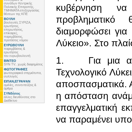
συνόδων Κεντρικής
κυβέρνηση να
Πολιτικής Επιτροπής,
ΤΜΗΜΑΤΑ επεξεργασίας
θέσεων της ΚΠΕ
προβληματικό 
ΒΟΥΛΗ
βουλευτές ΣΥΡΙΖΑ,
ερωτήσεις,
διαμορφώσει για
επερωτήσεις,
επίκαιρες,
παρεμβάσεις,
Λύκειο». Στο πλαί
προτάσεις νόμου
ΕΥΡΩΒΟΥΛΗ
παρεμβάσεις &
ερωτήσεις
του ευρωβουλευτή
1. Για μια ακό
ΒΙΝΤΕΟ
SYN TV.. χωρίς διαφημίσεις
Τεχνολογικό Λύκει
ΦΩΤΟΓΡΑΦΙΕΣ
φωτογραφικά στιγμιότυπα,
συλλογές
αποσπασματικά. Α
ΕΙΠΑΝ,ΕΓΡΑΨΑΝ
ομιλίες, συνεντεύξεις &
άρθρα
η απόσταση ανάμε
ΣΥΝδέσεις
άλλες διευθύνσεις στο
Διαδίκτυο
επαγγελματική εκ
να παραμένει υπο