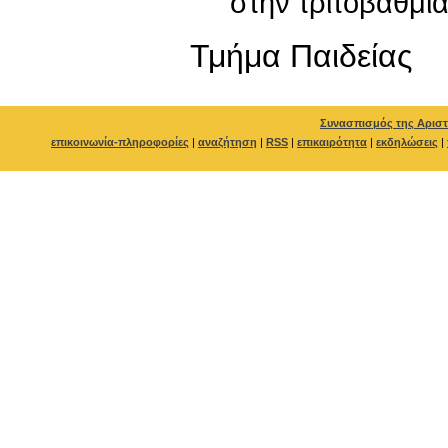
στην τριτοβάθμι
Τμήμα Παιδείας
Συνασπισμός της Αριστ
επικοινωνία-πληροφορίες
|
αναζήτηση
|
RSS
|
επικαιρότητα
|
εκδηλώσεις
|