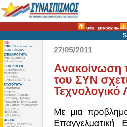
ΑΡΧΗ
ΕΠΙΚΟΙΝΩΝΙΑ
S
ENGLISH
contact info,
27/05/2011
press releases
ΕΠΙΚΑΙΡΟΤΗΤΑ
ανακοινώσεις &
δελτία Τύπου
Ανακοίνωση τ
ΕΚΔΗΛΩΣΕΙΣ
συγκεντρώσεις,
περιοδείες,
του ΣΥΝ σχετι
συσκέψεις,
συνεντεύξεις Τύπου
ΤΑΥΤΟΤΗΤΑ
Τεχνολογικό 
καταστατικό,
ιστορικό,
Κεντρική Πολιτική
Επιτροπή, Πολιτική
Γραμματεία, Εκτελεστική
Γραμματεία, Νομαρχιακές
Επιτροπές,
Με μια προβλημα
Πρόεδρος,
Γραμματέας
Επαγγελματική Ε
ΘΕΣΕΙΣ
πολιτικές αποφάσεις
συνεδρίων &