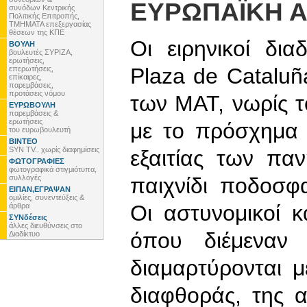
ΕΥΡΩΠΑΪΚΗ Α
συνόδων Κεντρικής
Πολιτικής Επιτροπής,
ΤΜΗΜΑΤΑ επεξεργασίας
θέσεων της ΚΠΕ
Οι ειρηνικοί δι
ΒΟΥΛΗ
βουλευτές ΣΥΡΙΖΑ,
ερωτήσεις,
Plaza de Catalu
επερωτήσεις,
επίκαιρες,
παρεμβάσεις,
προτάσεις νόμου
των ΜΑΤ, νωρίς τ
ΕΥΡΩΒΟΥΛΗ
παρεμβάσεις &
ερωτήσεις
με το πρόσχημα 
του ευρωβουλευτή
ΒΙΝΤΕΟ
SYN TV.. χωρίς διαφημίσεις
εξαιτίας των πα
ΦΩΤΟΓΡΑΦΙΕΣ
φωτογραφικά στιγμιότυπα,
συλλογές
παιχνίδι ποδοσφ
ΕΙΠΑΝ,ΕΓΡΑΨΑΝ
ομιλίες, συνεντεύξεις &
Οι αστυνομικοί 
άρθρα
ΣΥΝδέσεις
άλλες διευθύνσεις στο
όπου διέμεναν 
Διαδίκτυο
διαμαρτύρονται μ
διαφθοράς, της α