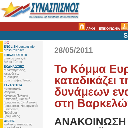
ΑΡΧΗ
ΕΠΙΚΟΙΝΩΝΙΑ
S
ENGLISH
contact info,
28/05/2011
press releases
ΕΠΙΚΑΙΡΟΤΗΤΑ
ανακοινώσεις &
δελτία Τύπου
Το Κόμμα Ευ
ΕΚΔΗΛΩΣΕΙΣ
συγκεντρώσεις,
περιοδείες,
καταδικάζει 
συσκέψεις,
συνεντεύξεις Τύπου
ΤΑΥΤΟΤΗΤΑ
δυνάμεων εν
καταστατικό,
ιστορικό,
Κεντρική Πολιτική
στη Βαρκελώ
Επιτροπή, Πολιτική
Γραμματεία, Εκτελεστική
Γραμματεία, Νομαρχιακές
Επιτροπές,
Πρόεδρος,
Γραμματέας
ΑΝΑΚΟΙΝΩΣΗ
ΘΕΣΕΙΣ
πολιτικές αποφάσεις
συνεδρίων &