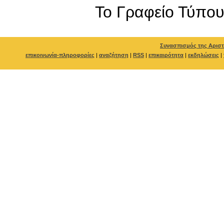
To Γραφείο Τύπο
Συνασπισμός της Αριστ
επικοινωνία-πληροφορίες
|
αναζήτηση
|
RSS
|
επικαιρότητα
|
εκδηλώσεις
|