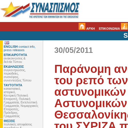
ΑΡΧΗ
ΕΠΙΚΟΙΝΩΝΙΑ
S
ENGLISH
contact info,
30/05/2011
press releases
ΕΠΙΚΑΙΡΟΤΗΤΑ
ανακοινώσεις &
δελτία Τύπου
Παράνομη α
ΕΚΔΗΛΩΣΕΙΣ
συγκεντρώσεις,
περιοδείες,
του ρεπό των
συσκέψεις,
συνεντεύξεις Τύπου
ΤΑΥΤΟΤΗΤΑ
αστυνομικών
καταστατικό,
ιστορικό,
Κεντρική Πολιτική
Αστυνομικών
Επιτροπή, Πολιτική
Γραμματεία, Εκτελεστική
Γραμματεία, Νομαρχιακές
Επιτροπές,
Θεσσαλονίκη
Πρόεδρος,
Γραμματέας
ΘΕΣΕΙΣ
του ΣΥΡΙΖΑ 
πολιτικές αποφάσεις
συνεδρίων &