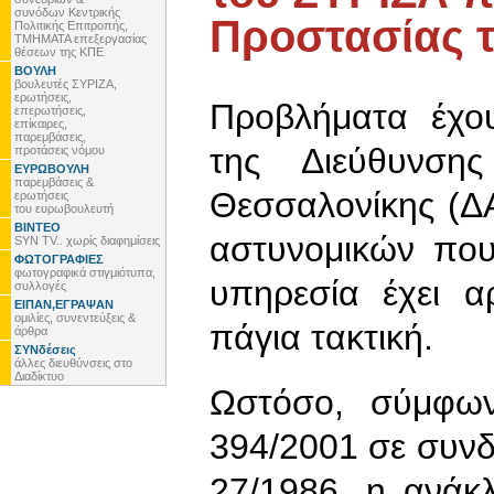
συνόδων Κεντρικής
Προστασίας τ
Πολιτικής Επιτροπής,
ΤΜΗΜΑΤΑ επεξεργασίας
θέσεων της ΚΠΕ
ΒΟΥΛΗ
βουλευτές ΣΥΡΙΖΑ,
ερωτήσεις,
Προβλήματα έχου
επερωτήσεις,
επίκαιρες,
παρεμβάσεις,
της Διεύθυνσης
προτάσεις νόμου
ΕΥΡΩΒΟΥΛΗ
παρεμβάσεις &
Θεσσαλονίκης (Δ
ερωτήσεις
του ευρωβουλευτή
ΒΙΝΤΕΟ
αστυνομικών που
SYN TV.. χωρίς διαφημίσεις
ΦΩΤΟΓΡΑΦΙΕΣ
φωτογραφικά στιγμιότυπα,
υπηρεσία έχει α
συλλογές
ΕΙΠΑΝ,ΕΓΡΑΨΑΝ
ομιλίες, συνεντεύξεις &
πάγια τακτική.
άρθρα
ΣΥΝδέσεις
άλλες διευθύνσεις στο
Διαδίκτυο
Ωστόσο, σύμφω
394/2001 σε συνδ
27/1986, η ανάκ