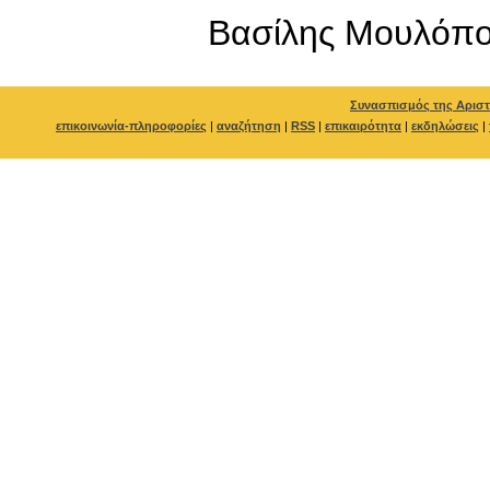
Βασίλης Μουλόπ
Συνασπισμός της Αριστ
επικοινωνία-πληροφορίες
|
αναζήτηση
|
RSS
|
επικαιρότητα
|
εκδηλώσεις
|