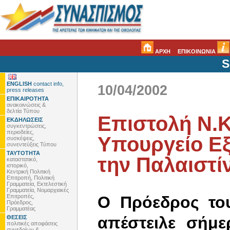
ΑΡΧΗ
ΕΠΙΚΟΙΝΩΝΙΑ
S
ENGLISH
contact info,
10/04/2002
press releases
ΕΠΙΚΑΙΡΟΤΗΤΑ
ανακοινώσεις &
δελτία Τύπου
Επιστολή Ν.
ΕΚΔΗΛΩΣΕΙΣ
συγκεντρώσεις,
περιοδείες,
Υπουργείο Εξ
συσκέψεις,
συνεντεύξεις Τύπου
ΤΑΥΤΟΤΗΤΑ
την Παλαιστί
καταστατικό,
ιστορικό,
Κεντρική Πολιτική
Επιτροπή, Πολιτική
Γραμματεία, Εκτελεστική
Γραμματεία, Νομαρχιακές
Επιτροπές,
Ο Πρόεδρος το
Πρόεδρος,
Γραμματέας
απέστειλε σήμ
ΘΕΣΕΙΣ
πολιτικές αποφάσεις
συνεδρίων &