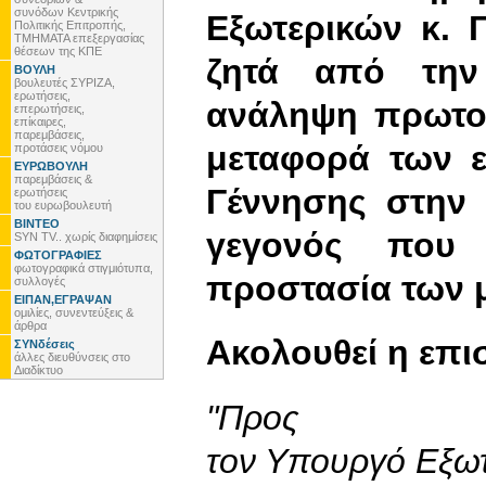
συνόδων Κεντρικής
Εξωτερικών κ. 
Πολιτικής Επιτροπής,
ΤΜΗΜΑΤΑ επεξεργασίας
θέσεων της ΚΠΕ
ζητά από την
ΒΟΥΛΗ
βουλευτές ΣΥΡΙΖΑ,
ερωτήσεις,
ανάληψη πρωτοβ
επερωτήσεις,
επίκαιρες,
παρεμβάσεις,
μεταφορά των 
προτάσεις νόμου
ΕΥΡΩΒΟΥΛΗ
παρεμβάσεις &
Γέννησης στην 
ερωτήσεις
του ευρωβουλευτή
ΒΙΝΤΕΟ
γεγονός που
SYN TV.. χωρίς διαφημίσεις
ΦΩΤΟΓΡΑΦΙΕΣ
φωτογραφικά στιγμιότυπα,
προστασία των 
συλλογές
ΕΙΠΑΝ,ΕΓΡΑΨΑΝ
ομιλίες, συνεντεύξεις &
άρθρα
Ακολουθεί η επι
ΣΥΝδέσεις
άλλες διευθύνσεις στο
Διαδίκτυο
"Προς
τον Υπουργό Εξω