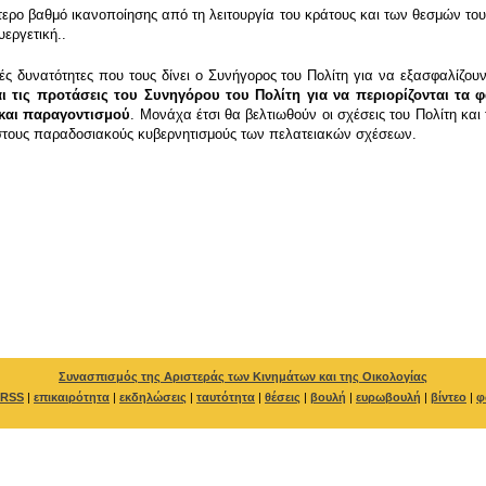
ότερο βαθμό ικανοποίησης από τη λειτουργία του κράτους και των θεσμών το
υεργετική..
κές δυνατότητες που τους δίνει ο Συνήγορος του Πολίτη για να εξασφαλίζο
αι τις προτάσεις του Συνηγόρου του Πολίτη για να περιορίζονται τα
και παραγοντισμού
. Μονάχα έτσι θα βελτιωθούν οι σχέσεις του Πολίτη και
ι στους παραδοσιακούς κυβερνητισμούς των πελατειακών σχέσεων.
Συνασπισμός της Αριστεράς των Κινημάτων και της Οικολογίας
RSS
|
επικαιρότητα
|
εκδηλώσεις
|
ταυτότητα
|
θέσεις
|
βουλή
|
ευρωβουλή
|
βίντεο
|
φ