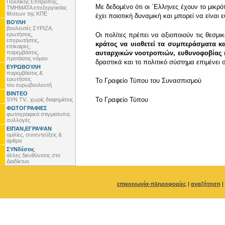
Πολιτικής Επιτροπής,
Με δεδομένο ότι οι ΄Ελληνες έχουν το μικρ
ΤΜΗΜΑΤΑ επεξεργασίας
θέσεων της ΚΠΕ
έχει ποιοτική δυναμική και μπορεί να είναι ε
ΒΟΥΛΗ
βουλευτές ΣΥΡΙΖΑ,
ερωτήσεις,
Οι πολίτες πρέπει να αξιοποιούν τις θεσμι
επερωτήσεις,
κράτος να υιοθετεί τα συμπεράσματα κ
επίκαιρες,
παρεμβάσεις,
αυταρχικών νοοτροπιών, ευθυνοφοβίας 
προτάσεις νόμου
δραστικά και το πολιτικό σύστημα επιμένε
ΕΥΡΩΒΟΥΛΗ
παρεμβάσεις &
ερωτήσεις
Το Γραφείο Τύπου του Συνασπισμού
του ευρωβουλευτή
ΒΙΝΤΕΟ
To Γραφείο Τύπου
SYN TV.. χωρίς διαφημίσεις
ΦΩΤΟΓΡΑΦΙΕΣ
φωτογραφικά στιγμιότυπα,
συλλογές
ΕΙΠΑΝ,ΕΓΡΑΨΑΝ
ομιλίες, συνεντεύξεις &
άρθρα
ΣΥΝδέσεις
άλλες διευθύνσεις στο
Διαδίκτυο
επικοινωνία-πληροφορίες
|
αναζήτηση
|