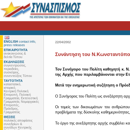
ENGLISH
contact info,
22/04/2002
press releases
ΕΠΙΚΑΙΡΟΤΗΤΑ
ανακοινώσεις &
Συνάντηση του Ν.Κωνσταντόπου
δελτία Τύπου
ΕΚΔΗΛΩΣΕΙΣ
συγκεντρώσεις,
περιοδείες,
Τον Συνήγορο του Πολίτη καθηγητή κ. Ν
συσκέψεις,
της Αρχής που περιλαμβάνονται στην Ετή
συνεντεύξεις Τύπου
ΤΑΥΤΟΤΗΤΑ
καταστατικό,
Μετά την ενημερωτική συζήτηση ο Πρόε
ιστορικό,
Κεντρική Πολιτική
Επιτροπή, Πολιτική
Ο Συνήγορος του Πολίτη ως ανεξάρτητη αρχή 
Γραμματεία, Εκτελεστική
Γραμματεία, Νομαρχιακές
Επιτροπές,
Οι τομείς των δικαιωμάτων του ανθρώπου,
Πρόεδρος,
προβλήματα της δύσκολης καθημερινότητας, 
Γραμματέας
ΘΕΣΕΙΣ
πολιτικές αποφάσεις
Το έργο της ανεξάρτητης αρχής συμβάλει και
συνεδρίων &
συνόδων Κεντρικής