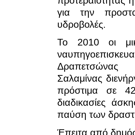
προτεραιότητας 
για την προστ
υδροβολές.
Το 2010 οι μικ
ναυπηγοεπισκ
Δραπετσώνας –
Σαλαμίνας διενή
πρόστιμα σε 42
διαδικασίες άσκ
παύση των δραστη
Έπειτα από δημόσ