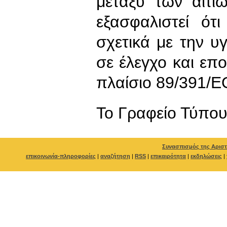
μεταξύ των αιτί
εξασφαλιστεί ότ
σχετικά με την υγ
σε έλεγχο και επ
πλαίσιο 89/391/Ε
To Γραφείο Τύπο
Συνασπισμός της Αριστ
επικοινωνία-πληροφορίες
|
αναζήτηση
|
RSS
|
επικαιρότητα
|
εκδηλώσεις
|