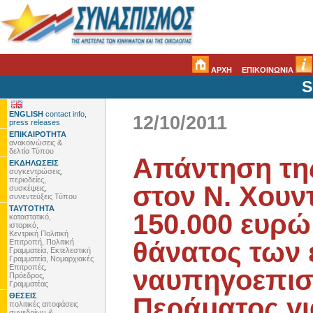
ΑΡΧΗ
ΕΠΙΚΟΙΝΩΝΙΑ
S
ENGLISH
contact info,
12/10/2011
press releases
ΕΠΙΚΑΙΡΟΤΗΤΑ
ανακοινώσεις &
δελτία Τύπου
Απάντηση τη
ΕΚΔΗΛΩΣΕΙΣ
συγκεντρώσεις,
περιοδείες,
στον Ν. Χουντ
συσκέψεις,
συνεντεύξεις Τύπου
ΤΑΥΤΟΤΗΤΑ
150.000 ευρώ
καταστατικό,
ιστορικό,
Κεντρική Πολιτική
θάνατος των 
Επιτροπή, Πολιτική
Γραμματεία, Εκτελεστική
Γραμματεία, Νομαρχιακές
Επιτροπές,
ναυπηγοεπισ
Πρόεδρος,
Γραμματέας
ΘΕΣΕΙΣ
Περάματος γι
πολιτικές αποφάσεις
συνεδρίων &