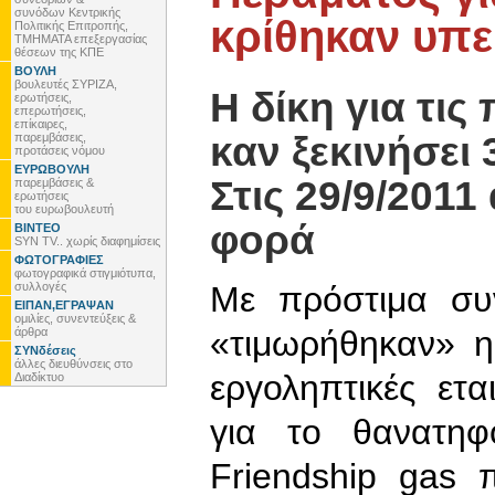
συνόδων Κεντρικής
κρίθηκαν υπε
Πολιτικής Επιτροπής,
ΤΜΗΜΑΤΑ επεξεργασίας
θέσεων της ΚΠΕ
ΒΟΥΛΗ
βουλευτές ΣΥΡΙΖΑ,
Η δίκη για τις 
ερωτήσεις,
επερωτήσεις,
επίκαιρες,
καν ξεκινήσει 
παρεμβάσεις,
προτάσεις νόμου
ΕΥΡΩΒΟΥΛΗ
Στις 29/9/2011
παρεμβάσεις &
ερωτήσεις
του ευρωβουλευτή
φορά
ΒΙΝΤΕΟ
SYN TV.. χωρίς διαφημίσεις
ΦΩΤΟΓΡΑΦΙΕΣ
φωτογραφικά στιγμιότυπα,
συλλογές
Με πρόστιμα συ
ΕΙΠΑΝ,ΕΓΡΑΨΑΝ
ομιλίες, συνεντεύξεις &
«τιμωρήθηκαν» η 
άρθρα
ΣΥΝδέσεις
άλλες διευθύνσεις στο
εργοληπτικές ετ
Διαδίκτυο
για το θανατη
Friendship gas 