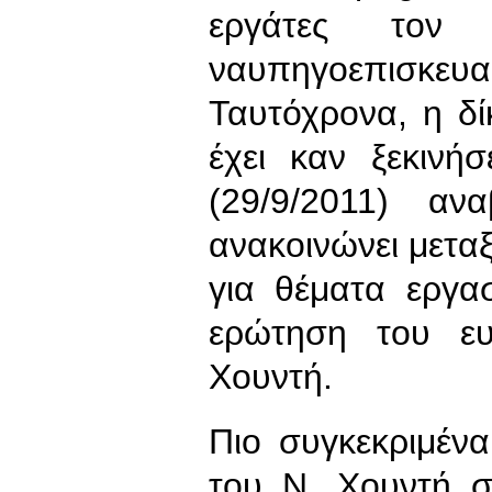
εργάτες τον
ναυπηγοεπισκε
Ταυτόχρονα, η δίκ
έχει καν ξεκινήσ
(29/9/2011) ανα
ανακοινώνει μετα
για θέματα εργα
ερώτηση του ε
Χουντή.
Πιο συγκεκριμέν
του Ν. Χουντή 