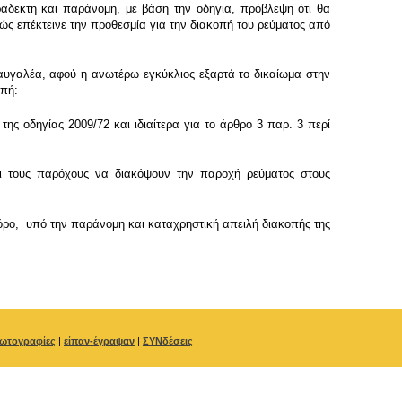
ράδεκτη και παράνομη, με βάση την οδηγία, πρόβλεψη ότι θα
ώς επέκτεινε την προθεσμία για την διακοπή του ρεύματος από
κραυγαλέα, αφού η ανωτέρω εγκύκλιος εξαρτά το δικαίωμα στην
οπή:
ς οδηγίας 2009/72 και ιδιαίτερα για το άρθρο 3 παρ. 3 περί
ει τους παρόχους να διακόψουν την παροχή ρεύματος στους
 φόρο, υπό την παράνομη και καταχρηστική απειλή διακοπής της
ωτογραφίες
|
είπαν-έγραψαν
|
ΣΥΝδέσεις