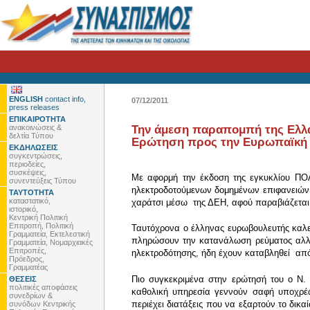
ENGLISH
contact info,
07/12/2011
press releases
ΕΠΙΚΑΙΡΟΤΗΤΑ
ανακοινώσεις &
Την άμεση παραπομπή της Ελλάδ
δελτία Τύπου
Ερώτηση προς την Ευρωπαϊκή
ΕΚΔΗΛΩΣΕΙΣ
συγκεντρώσεις,
περιοδείες,
συσκέψεις,
Με αφορμή την έκδοση της εγκυκλίου ΠΟΛ 
συνεντεύξεις Τύπου
ηλεκτροδοτούμενων δομημένων επιφανειών»
ΤΑΥΤΟΤΗΤΑ
καταστατικό,
χαράτσι μέσω της ΔΕΗ, αφού παραβιάζεται 
ιστορικό,
Κεντρική Πολιτική
Επιτροπή, Πολιτική
Ταυτόχρονα ο έλληνας ευρωβουλευτής καλεί
Γραμματεία, Εκτελεστική
πληρώσουν την κατανάλωση ρεύματος αλλά 
Γραμματεία, Νομαρχιακές
Επιτροπές,
ηλεκτροδότησης, ήδη έχουν καταβληθεί απ
Πρόεδρος,
Γραμματέας
Πιο συγκεκριμένα στην ερώτησή του ο Ν. Χ
ΘΕΣΕΙΣ
πολιτικές αποφάσεις
καθολική υπηρεσία γεννούν σαφή υποχρέω
συνεδρίων &
περιέχει διατάξεις που να εξαρτούν το δικ
συνόδων Κεντρικής