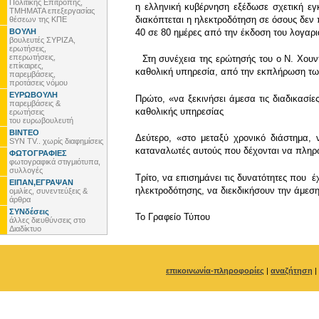
Πολιτικής Επιτροπής,
η ελληνική κυβέρνηση εξέδωσε σχετική εγ
ΤΜΗΜΑΤΑ επεξεργασίας
διακόπτεται η ηλεκτροδότηση σε όσους δεν 
θέσεων της ΚΠΕ
ΒΟΥΛΗ
40 σε 80 ημέρες από την έκδοση του λογαρ
βουλευτές ΣΥΡΙΖΑ,
ερωτήσεις,
επερωτήσεις,
Στη συνέχεια της ερώτησής του ο Ν. Χουντ
επίκαιρες,
καθολική υπηρεσία, από την εκπλήρωση τ
παρεμβάσεις,
προτάσεις νόμου
ΕΥΡΩΒΟΥΛΗ
Πρώτο, «να ξεκινήσει άμεσα τις διαδικασί
παρεμβάσεις &
καθολικής υπηρεσίας
ερωτήσεις
του ευρωβουλευτή
ΒΙΝΤΕΟ
Δεύτερο, «στο μεταξύ χρονικό διάστημα,
SYN TV.. χωρίς διαφημίσεις
καταναλωτές αυτούς που δέχονται να πληρ
ΦΩΤΟΓΡΑΦΙΕΣ
φωτογραφικά στιγμιότυπα,
συλλογές
Τρίτο, να επισημάνει τις δυνατότητες που 
ΕΙΠΑΝ,ΕΓΡΑΨΑΝ
ηλεκτροδότησης, να διεκδικήσουν την άμεσ
ομιλίες, συνεντεύξεις &
άρθρα
ΣΥΝδέσεις
To Γραφείο Τύπου
άλλες διευθύνσεις στο
Διαδίκτυο
επικοινωνία-πληροφορίες
|
αναζήτηση
|