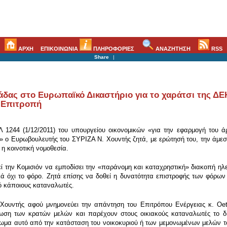
ΑΡΧΗ
ΕΠΙΚΟΙΝΩΝΙΑ
ΠΛΗΡΟΦΟΡΙΕΣ
ΑΝΑΖΗΤΗΣΗ
RSS
Share
|
ας στο Ευρωπαϊκό Δικαστήριο για το χαράτσι της ΔΕΗ 
 Επιτροπή
1244 (1/12/2011) του υπουργείου οικονομικών «για την εφαρμογή του άρ
 ο Ευρωβουλευτής του ΣΥΡΙΖΑ Ν. Χουντής ζητά, με ερώτησή του, την άμε
η κοινοτική νομοθεσία.
 την Κομισιόν να εμποδίσει την «παράνομη και καταχρηστική» διακοπή ηλ
όχι το φόρο. Ζητά επίσης να δοθεί η δυνατότητα επιστροφής των φόρων 
ό κάποιους καταναλωτές.
ουντής αφού μνημονεύει την απάντηση του Επιτρόπου Ενέργειας κ. Oettin
ση των κρατών μελών και παρέχουν στους οικιακούς καταναλωτές το δικ
αίωμα αυτό από την κατάσταση του νοικοκυριού ή των μεμονωμένων μελών το