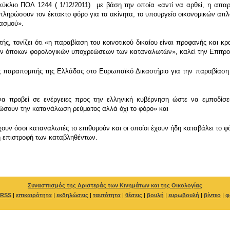
κύκλιο ΠΟΛ 1244 ( 1/12/2011) με βάση την οποία «αντί να αρθεί, η απα
πληρώσουν τον έκτακτο φόρο για τα ακίνητα, το υπουργείο οικονομικών απλ
ιασμού».
ής, τονίζει ότι «η παραβίαση του κοινοτικού δικαίου είναι προφανής και 
ων όποιων φορολογικών υποχρεώσεων των καταναλωτών», καλεί την Επιτρ
ες παραπομπής της Ελλάδας στο Ευρωπαϊκό Δικαστήριο για την παραβίαση τη
 να προβεί σε ενέργειες προς την ελληνική κυβέρνηση ώστε να εμποδίσ
ώσουν την κατανάλωση ρεύματος αλλά όχι το φόρο» και
έχουν όσοι καταναλωτές το επιθυμούν και οι οποίοι έχουν ήδη καταβάλει το
η επιστροφή των καταβληθέντων.
Συνασπισμός της Αριστεράς των Κινημάτων και της Οικολογίας
RSS
|
επικαιρότητα
|
εκδηλώσεις
|
ταυτότητα
|
θέσεις
|
βουλή
|
ευρωβουλή
|
βίντεο
|
φ