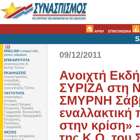
ΑΡΧΗ
ΕΠΙΚΟΙΝΩΝΙΑ
S
ENGLISH
contact info,
09/12/2011
press releases
ΕΠΙΚΑΙΡΟΤΗΤΑ
ανακοινώσεις &
δελτία Τύπου
Ανοιχτή Εκδ
ΕΚΔΗΛΩΣΕΙΣ
συγκεντρώσεις,
περιοδείες,
ΣΥΡΙΖΑ στη 
συσκέψεις,
συνεντεύξεις Τύπου
ΤΑΥΤΟΤΗΤΑ
ΣΜΥΡΝΗ Σάββα
καταστατικό,
ιστορικό,
Κεντρική Πολιτική
εναλλακτική 
Επιτροπή, Πολιτική
Γραμματεία, Εκτελεστική
Γραμματεία, Νομαρχιακές
Επιτροπές,
στην κρίση» 
Πρόεδρος,
Γραμματέας
ΘΕΣΕΙΣ
της Κ.Ο. του
πολιτικές αποφάσεις
συνεδρίων &