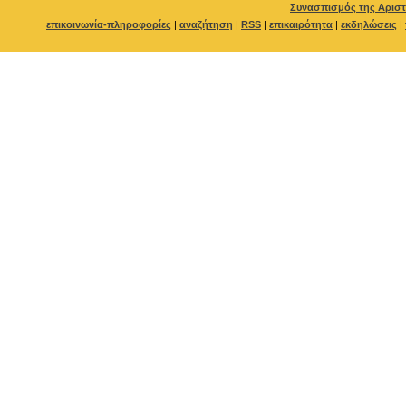
Συνασπισμός της Αριστ
επικοινωνία-πληροφορίες
|
αναζήτηση
|
RSS
|
επικαιρότητα
|
εκδηλώσεις
|