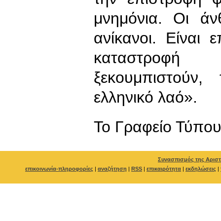
μνημόνια. Οι άν
ανίκανοι. Είναι 
καταστροφή
ξεκουμπιστούν,
ελληνικό λαό».
To Γραφείο Τύπο
Συνασπισμός της Αριστ
επικοινωνία-πληροφορίες
|
αναζήτηση
|
RSS
|
επικαιρότητα
|
εκδηλώσεις
|