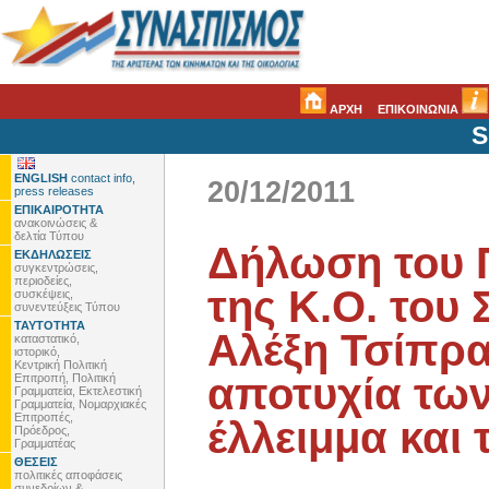
ΑΡΧΗ
ΕΠΙΚΟΙΝΩΝΙΑ
S
ENGLISH
contact info,
20/12/2011
press releases
ΕΠΙΚΑΙΡΟΤΗΤΑ
ανακοινώσεις &
δελτία Τύπου
Δήλωση του 
ΕΚΔΗΛΩΣΕΙΣ
συγκεντρώσεις,
περιοδείες,
της Κ.Ο. του 
συσκέψεις,
συνεντεύξεις Τύπου
ΤΑΥΤΟΤΗΤΑ
Αλέξη Τσίπρα
καταστατικό,
ιστορικό,
Κεντρική Πολιτική
αποτυχία των
Επιτροπή, Πολιτική
Γραμματεία, Εκτελεστική
Γραμματεία, Νομαρχιακές
Επιτροπές,
έλλειμμα και 
Πρόεδρος,
Γραμματέας
ΘΕΣΕΙΣ
πολιτικές αποφάσεις
συνεδρίων &