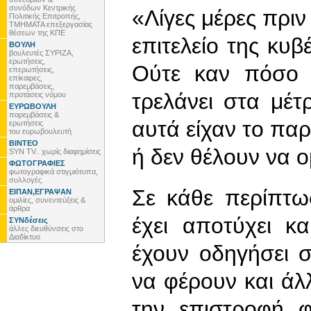
συνόδων Κεντρικής
«Λίγες μέρες πριν 
Πολιτικής Επιτροπής,
ΤΜΗΜΑΤΑ επεξεργασίας
θέσεων της ΚΠΕ
επιτελείο της κυβέ
ΒΟΥΛΗ
βουλευτές ΣΥΡΙΖΑ,
ερωτήσεις,
Ούτε καν πόσο ε
επερωτήσεις,
επίκαιρες,
παρεμβάσεις,
τρελάνει στα μέτ
προτάσεις νόμου
ΕΥΡΩΒΟΥΛΗ
παρεμβάσεις &
αυτά είχαν το πα
ερωτήσεις
του ευρωβουλευτή
ΒΙΝΤΕΟ
ή δεν θέλουν να 
SYN TV.. χωρίς διαφημίσεις
ΦΩΤΟΓΡΑΦΙΕΣ
φωτογραφικά στιγμιότυπα,
συλλογές
Σε κάθε περίπτω
ΕΙΠΑΝ,ΕΓΡΑΨΑΝ
ομιλίες, συνεντεύξεις &
άρθρα
έχει αποτύχει κ
ΣΥΝδέσεις
άλλες διευθύνσεις στο
Διαδίκτυο
έχουν οδηγήσει 
να φέρουν και ά
την επιστροφή 