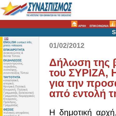
ΑΡΧΗ
ΕΠΙΚΟΙΝΩΝΙΑ
S
ENGLISH
contact info,
01/02/2012
press releases
ΕΠΙΚΑΙΡΟΤΗΤΑ
ανακοινώσεις &
δελτία Τύπου
Δήλωση της 
ΕΚΔΗΛΩΣΕΙΣ
συγκεντρώσεις,
περιοδείες,
του ΣΥΡΙΖΑ, 
συσκέψεις,
συνεντεύξεις Τύπου
ΤΑΥΤΟΤΗΤΑ
για την προ
καταστατικό,
ιστορικό,
Κεντρική Πολιτική
από εντολή τ
Επιτροπή, Πολιτική
Γραμματεία, Εκτελεστική
Γραμματεία, Νομαρχιακές
Επιτροπές,
Πρόεδρος,
Γραμματέας
Η δημοτική αρχή
ΘΕΣΕΙΣ
πολιτικές αποφάσεις
συνεδρίων &