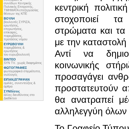
συνόδων Κεντρικής
κεντρική πολιτι
Πολιτικής Επιτροπής,
ΤΜΗΜΑΤΑ επεξεργασίας
θέσεων της ΚΠΕ
στοχοποιεί τα
ΒΟΥΛΗ
βουλευτές ΣΥΡΙΖΑ,
ερωτήσεις,
στρώματα και τα
επερωτήσεις,
επίκαιρες,
παρεμβάσεις,
με την καταστολή
προτάσεις νόμου
ΕΥΡΩΒΟΥΛΗ
παρεμβάσεις &
Αντί να δημιο
ερωτήσεις
του ευρωβουλευτή
ΒΙΝΤΕΟ
κοινωνικής στήρ
SYN TV.. χωρίς διαφημίσεις
ΦΩΤΟΓΡΑΦΙΕΣ
φωτογραφικά στιγμιότυπα,
προσαγάγει ανθ
συλλογές
ΕΙΠΑΝ,ΕΓΡΑΨΑΝ
ομιλίες, συνεντεύξεις &
προστατευτούν α
άρθρα
ΣΥΝδέσεις
άλλες διευθύνσεις στο
θα ανατραπεί μ
Διαδίκτυο
αλληλεγγύη όλων 
To Γραφείο Τύπο