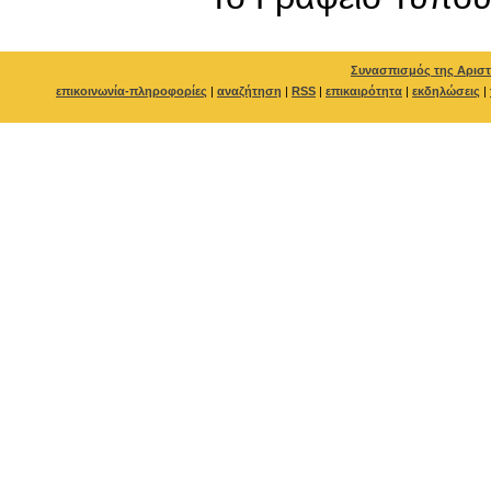
Συνασπισμός της Αριστ
επικοινωνία-πληροφορίες
|
αναζήτηση
|
RSS
|
επικαιρότητα
|
εκδηλώσεις
|