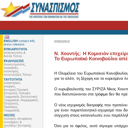
ENGLISH
contact info,
03/02/2012
press releases
ΕΠΙΚΑΙΡΟΤΗΤΑ
ανακοινώσεις &
Ν. Χουντής: Η Κομισιόν επιχεί
δελτία Τύπου
Το Ευρωπαϊκό Κοινοβούλιο απέ
ΕΚΔΗΛΩΣΕΙΣ
συγκεντρώσεις,
περιοδείες,
συσκέψεις,
Η Ολομέλεια του Ευρωπαϊκού Κοινοβουλίου
συνεντεύξεις Τύπου
για το αλάτι, τη ζάχαρη και τα κορεσμένα 
ΤΑΥΤΟΤΗΤΑ
καταστατικό,
ιστορικό,
Ο ευρωβουλευτής του ΣΥΡΙΖΑ Νίκος Χουντής
Κεντρική Πολιτική
Επιτροπή, Πολιτική
που διατυπώνονται στα τρόφιμα δεν θα πρέπ
Γραμματεία, Εκτελεστική
Γραμματεία, Νομαρχιακές
Επιτροπές,
Ο νέος ισχυρισμός διατροφής που προτείνει
Πρόεδρος,
για έναν παραπλανητικό ισχυρισμό που δε
Γραμματέας
σύγχυση στους καταναλωτές ενώ παράλληλα
ΘΕΣΕΙΣ
πολιτικές αποφάσεις
συνεδρίων &
συνόδων Κεντρικής
Όσο για το όφελος, αυτό σίγουρα υπάρχε