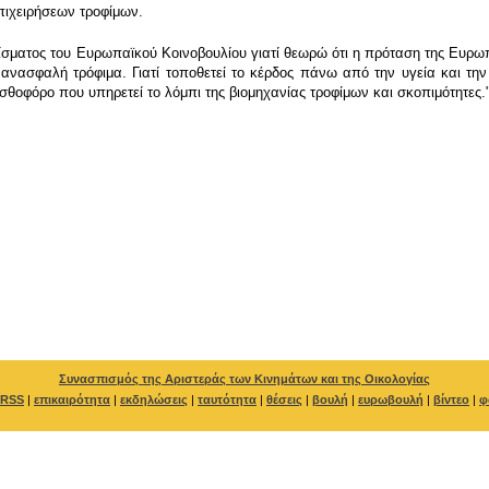
πιχειρήσεων τροφίμων.
σματος του Ευρωπαϊκού Κοινοβουλίου γιατί θεωρώ ότι η πρόταση της Ευρωπ
 ανασφαλή τρόφιμα. Γιατί τοποθετεί το κέρδος πάνω από την υγεία και τ
θοφόρο που υπηρετεί το λόμπι της βιομηχανίας τροφίμων και σκοπιμότητες.
Συνασπισμός της Αριστεράς των Κινημάτων και της Οικολογίας
RSS
|
επικαιρότητα
|
εκδηλώσεις
|
ταυτότητα
|
θέσεις
|
βουλή
|
ευρωβουλή
|
βίντεο
|
φ