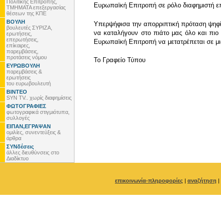
Πολιτικής Επιτροπής,
Ευρωπαϊκή Επιτροπή σε ρόλο διαφημιστή ε
ΤΜΗΜΑΤΑ επεξεργασίας
θέσεων της ΚΠΕ
ΒΟΥΛΗ
Υπερψήφισα την απορριπτική πρόταση ψηφί
βουλευτές ΣΥΡΙΖΑ,
να καταλήγουν στο πιάτο μας όλο και πιο
ερωτήσεις,
επερωτήσεις,
Ευρωπαϊκή Επιτροπή να μετατρέπεται σε μισ
επίκαιρες,
παρεμβάσεις,
προτάσεις νόμου
To Γραφείο Τύπου
ΕΥΡΩΒΟΥΛΗ
παρεμβάσεις &
ερωτήσεις
του ευρωβουλευτή
ΒΙΝΤΕΟ
SYN TV.. χωρίς διαφημίσεις
ΦΩΤΟΓΡΑΦΙΕΣ
φωτογραφικά στιγμιότυπα,
συλλογές
ΕΙΠΑΝ,ΕΓΡΑΨΑΝ
ομιλίες, συνεντεύξεις &
άρθρα
ΣΥΝδέσεις
άλλες διευθύνσεις στο
Διαδίκτυο
επικοινωνία-πληροφορίες
|
αναζήτηση
|