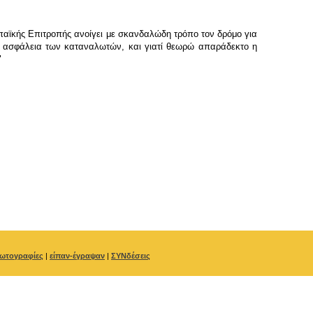
αϊκής Επιτροπής ανοίγει με σκανδαλώδη τρόπο τον δρόμο για
ην ασφάλεια των καταναλωτών, και γιατί θεωρώ απαράδεκτο η
"
ωτογραφίες
|
είπαν-έγραψαν
|
ΣΥΝδέσεις