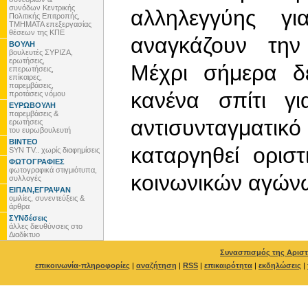
συνόδων Κεντρικής
αλληλεγγύης γ
Πολιτικής Επιτροπής,
ΤΜΗΜΑΤΑ επεξεργασίας
θέσεων της ΚΠΕ
αναγκάζουν τη
ΒΟΥΛΗ
βουλευτές ΣΥΡΙΖΑ,
ερωτήσεις,
Μέχρι σήμερα δ
επερωτήσεις,
επίκαιρες,
παρεμβάσεις,
κανένα σπίτι γ
προτάσεις νόμου
ΕΥΡΩΒΟΥΛΗ
παρεμβάσεις &
αντισυνταγματ
ερωτήσεις
του ευρωβουλευτή
ΒΙΝΤΕΟ
καταργηθεί ορισ
SYN TV.. χωρίς διαφημίσεις
ΦΩΤΟΓΡΑΦΙΕΣ
φωτογραφικά στιγμιότυπα,
κοινωνικών αγών
συλλογές
ΕΙΠΑΝ,ΕΓΡΑΨΑΝ
ομιλίες, συνεντεύξεις &
άρθρα
ΣΥΝδέσεις
άλλες διευθύνσεις στο
Διαδίκτυο
Συνασπισμός της Αριστ
επικοινωνία-πληροφορίες
|
αναζήτηση
|
RSS
|
επικαιρότητα
|
εκδηλώσεις
|