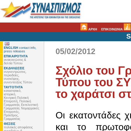
ΑΡΧΗ
ΕΠΙΚΟΙΝΩΝΙΑ
S
ENGLISH
contact info,
05/02/2012
press releases
ΕΠΙΚΑΙΡΟΤΗΤΑ
ανακοινώσεις &
δελτία Τύπου
Σχόλιο του Γ
ΕΚΔΗΛΩΣΕΙΣ
συγκεντρώσεις,
περιοδείες,
Τύπου του ΣΥ
συσκέψεις,
συνεντεύξεις Τύπου
ΤΑΥΤΟΤΗΤΑ
το χαράτσι σ
καταστατικό,
ιστορικό,
Κεντρική Πολιτική
Επιτροπή, Πολιτική
Γραμματεία, Εκτελεστική
Γραμματεία, Νομαρχιακές
Επιτροπές,
Οι εκατοντάδες χ
Πρόεδρος,
Γραμματέας
και το πρωτοφ
ΘΕΣΕΙΣ
πολιτικές αποφάσεις
συνεδρίων &