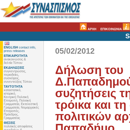
ΑΡΧΗ
ΕΠΙΚΟΙΝΩΝΙΑ
S
ENGLISH
contact info,
05/02/2012
press releases
ΕΠΙΚΑΙΡΟΤΗΤΑ
ανακοινώσεις &
δελτία Τύπου
Δήλωση του
ΕΚΔΗΛΩΣΕΙΣ
συγκεντρώσεις,
περιοδείες,
Δ.Παπαδημούλ
συσκέψεις,
συνεντεύξεις Τύπου
ΤΑΥΤΟΤΗΤΑ
συζητήσεις τ
καταστατικό,
ιστορικό,
Κεντρική Πολιτική
τρόικα και τ
Επιτροπή, Πολιτική
Γραμματεία, Εκτελεστική
Γραμματεία, Νομαρχιακές
Επιτροπές,
πολιτικών αρ
Πρόεδρος,
Γραμματέας
ΘΕΣΕΙΣ
Παπαδήμο
πολιτικές αποφάσεις
συνεδρίων &