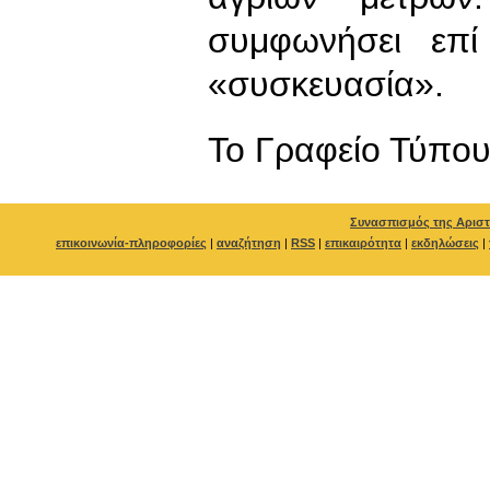
συμφωνήσει επί
«συσκευασία».
To Γραφείο Τύπο
Συνασπισμός της Αριστ
επικοινωνία-πληροφορίες
|
αναζήτηση
|
RSS
|
επικαιρότητα
|
εκδηλώσεις
|