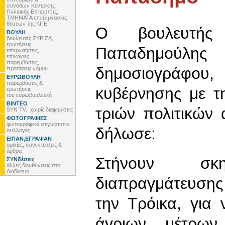
συνόδων Κεντρικής
Πολιτικής Επιτροπής,
ΤΜΗΜΑΤΑ επεξεργασίας
θέσεων της ΚΠΕ
Ο βουλευτής
ΒΟΥΛΗ
βουλευτές ΣΥΡΙΖΑ,
ερωτήσεις,
Παπαδημούλης
επερωτήσεις,
επίκαιρες,
παρεμβάσεις,
δημοσιογράφου
προτάσεις νόμου
ΕΥΡΩΒΟΥΛΗ
παρεμβάσεις &
κυβέρνησης με τ
ερωτήσεις
του ευρωβουλευτή
ΒΙΝΤΕΟ
τριών πολιτικών
SYN TV.. χωρίς διαφημίσεις
ΦΩΤΟΓΡΑΦΙΕΣ
φωτογραφικά στιγμιότυπα,
δήλωσε:
συλλογές
ΕΙΠΑΝ,ΕΓΡΑΨΑΝ
ομιλίες, συνεντεύξεις &
άρθρα
Στήνουν σκ
ΣΥΝδέσεις
άλλες διευθύνσεις στο
Διαδίκτυο
διαπραγμάτευσης
την Τρόικα, για
άγριων μέτρων