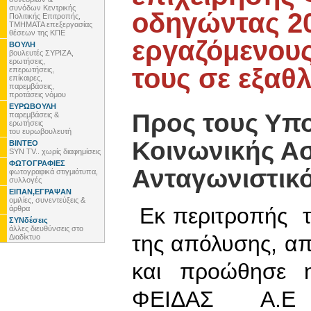
συνόδων Κεντρικής
οδηγώντας 2
Πολιτικής Επιτροπής,
ΤΜΗΜΑΤΑ επεξεργασίας
θέσεων της ΚΠΕ
εργαζόμενους 
ΒΟΥΛΗ
βουλευτές ΣΥΡΙΖΑ,
ερωτήσεις,
τους σε εξαθ
επερωτήσεις,
επίκαιρες,
παρεμβάσεις,
προτάσεις νόμου
ΕΥΡΩΒΟΥΛΗ
Προς τους Υπ
παρεμβάσεις &
ερωτήσεις
του ευρωβουλευτή
Κοινωνικής Ασ
ΒΙΝΤΕΟ
SYN TV.. χωρίς διαφημίσεις
ΦΩΤΟΓΡΑΦΙΕΣ
Ανταγωνιστικό
φωτογραφικά στιγμιότυπα,
συλλογές
ΕΙΠΑΝ,ΕΓΡΑΨΑΝ
ομιλίες, συνεντεύξεις &
Εκ περιτροπής τρ
άρθρα
ΣΥΝδέσεις
άλλες διευθύνσεις στο
της απόλυσης, α
Διαδίκτυο
και προώθησε η
ΦΕΙΔΑΣ Α.Ε 