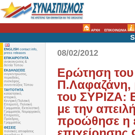
ΑΡΧΗ
ΕΠΙΚΟΙΝΩΝΙΑ
S
ENGLISH
contact info,
08/02/2012
press releases
ΕΠΙΚΑΙΡΟΤΗΤΑ
ανακοινώσεις &
δελτία Τύπου
Ερώτηση του
ΕΚΔΗΛΩΣΕΙΣ
συγκεντρώσεις,
περιοδείες,
Π.Λαφαζάνη,
συσκέψεις,
συνεντεύξεις Τύπου
ΤΑΥΤΟΤΗΤΑ
του ΣΥΡΙΖΑ: 
καταστατικό,
ιστορικό,
Κεντρική Πολιτική
με την απειλ
Επιτροπή, Πολιτική
Γραμματεία, Εκτελεστική
Γραμματεία, Νομαρχιακές
Επιτροπές,
προώθησε η 
Πρόεδρος,
Γραμματέας
ΘΕΣΕΙΣ
επιχείρησης 
πολιτικές αποφάσεις
συνεδρίων &