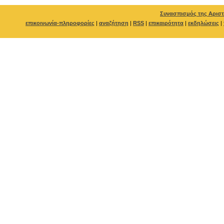
Συνασπισμός της Αριστ
επικοινωνία-πληροφορίες
|
αναζήτηση
|
RSS
|
επικαιρότητα
|
εκδηλώσεις
|