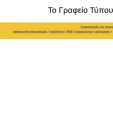
To Γραφείο Τύπο
Συνασπισμός της Αριστ
επικοινωνία-πληροφορίες
|
αναζήτηση
|
RSS
|
επικαιρότητα
|
εκδηλώσεις
|