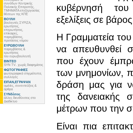
συνόδων Κεντρικής
κυβέρνησή του 
Πολιτικής Επιτροπής,
ΤΜΗΜΑΤΑ επεξεργασίας
θέσεων της ΚΠΕ
εξελίξεις σε βάρο
ΒΟΥΛΗ
βουλευτές ΣΥΡΙΖΑ,
ερωτήσεις,
επερωτήσεις,
επίκαιρες,
Η Γραμματεία το
παρεμβάσεις,
προτάσεις νόμου
ΕΥΡΩΒΟΥΛΗ
να απευθυνθεί σε
παρεμβάσεις &
ερωτήσεις
του ευρωβουλευτή
που έχουν έμπρα
ΒΙΝΤΕΟ
SYN TV.. χωρίς διαφημίσεις
των μνημονίων, π
ΦΩΤΟΓΡΑΦΙΕΣ
φωτογραφικά στιγμιότυπα,
συλλογές
δράση μας για 
ΕΙΠΑΝ,ΕΓΡΑΨΑΝ
ομιλίες, συνεντεύξεις &
άρθρα
της δανειακής 
ΣΥΝδέσεις
άλλες διευθύνσεις στο
Διαδίκτυο
μέτρων που την σ
Είναι πια επιτα