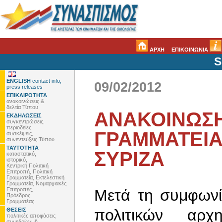
ΑΡΧΗ
ΕΠΙΚΟΙΝΩΝΙΑ
S
ENGLISH
contact info,
09/02/2012
press releases
ΕΠΙΚΑΙΡΟΤΗΤΑ
ανακοινώσεις &
δελτία Τύπου
ΑΝΑΚΟΙΝΩΣΗ
ΕΚΔΗΛΩΣΕΙΣ
συγκεντρώσεις,
περιοδείες,
ΓΡΑΜΜΑΤΕΙΑ
συσκέψεις,
συνεντεύξεις Τύπου
ΤΑΥΤΟΤΗΤΑ
ΣΥΡΙΖΑ
καταστατικό,
ιστορικό,
Κεντρική Πολιτική
Επιτροπή, Πολιτική
Γραμματεία, Εκτελεστική
Γραμματεία, Νομαρχιακές
Επιτροπές,
Μετά τη συμφων
Πρόεδρος,
Γραμματέας
πολιτικών αρ
ΘΕΣΕΙΣ
πολιτικές αποφάσεις
συνεδρίων &