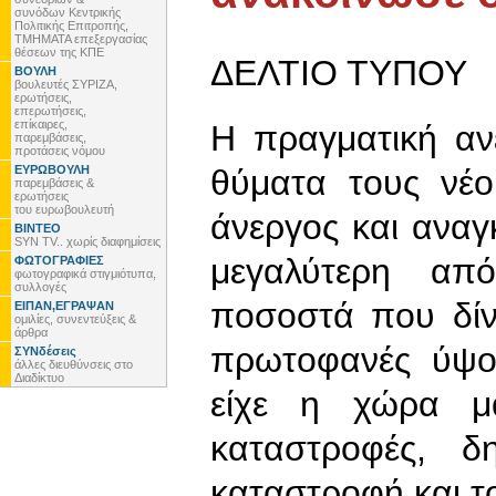
συνόδων Κεντρικής
Πολιτικής Επιτροπής,
ΤΜΗΜΑΤΑ επεξεργασίας
θέσεων της ΚΠΕ
ΔΕΛΤΙΟ ΤΥΠΟΥ
ΒΟΥΛΗ
βουλευτές ΣΥΡΙΖΑ,
ερωτήσεις,
επερωτήσεις,
επίκαιρες,
Η πραγματική αν
παρεμβάσεις,
προτάσεις νόμου
ΕΥΡΩΒΟΥΛΗ
θύματα τους νέο
παρεμβάσεις &
ερωτήσεις
του ευρωβουλευτή
άνεργος και αναγκ
ΒΙΝΤΕΟ
SYN TV.. χωρίς διαφημίσεις
μεγαλύτερη α
ΦΩΤΟΓΡΑΦΙΕΣ
φωτογραφικά στιγμιότυπα,
συλλογές
ποσοστά που δίν
ΕΙΠΑΝ,ΕΓΡΑΨΑΝ
ομιλίες, συνεντεύξεις &
άρθρα
πρωτοφανές ύψο
ΣΥΝδέσεις
άλλες διευθύνσεις στο
Διαδίκτυο
είχε η χώρα μ
καταστροφές, δ
καταστροφή και τ