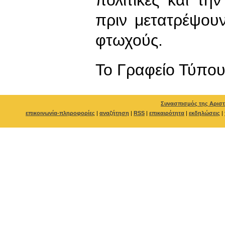
πριν μετατρέψου
φτωχούς.
To Γραφείο Τύπο
Συνασπισμός της Αριστ
επικοινωνία-πληροφορίες
|
αναζήτηση
|
RSS
|
επικαιρότητα
|
εκδηλώσεις
|