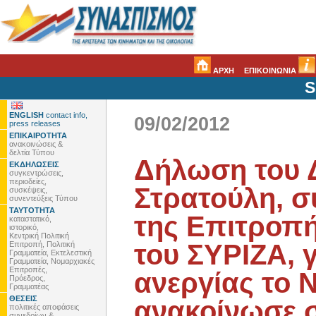
ΑΡΧΗ
ΕΠΙΚΟΙΝΩΝΙΑ
S
ENGLISH
contact info,
09/02/2012
press releases
ΕΠΙΚΑΙΡΟΤΗΤΑ
ανακοινώσεις &
δελτία Τύπου
Δήλωση του 
ΕΚΔΗΛΩΣΕΙΣ
συγκεντρώσεις,
περιοδείες,
Στρατούλη, σ
συσκέψεις,
συνεντεύξεις Τύπου
ΤΑΥΤΟΤΗΤΑ
της Επιτροπή
καταστατικό,
ιστορικό,
Κεντρική Πολιτική
του ΣΥΡΙΖΑ, 
Επιτροπή, Πολιτική
Γραμματεία, Εκτελεστική
Γραμματεία, Νομαρχιακές
Επιτροπές,
ανεργίας το 
Πρόεδρος,
Γραμματέας
ΘΕΣΕΙΣ
ανακοίνωσε 
πολιτικές αποφάσεις
συνεδρίων &