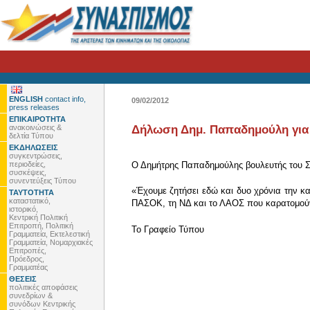
ENGLISH
contact info,
09/02/2012
press releases
ΕΠΙΚΑΙΡΟΤΗΤΑ
ανακοινώσεις &
Δήλωση Δημ. Παπαδημούλη για 
δελτία Τύπου
ΕΚΔΗΛΩΣΕΙΣ
συγκεντρώσεις,
περιοδείες,
Ο Δημήτρης Παπαδημούλης βουλευτής του ΣΥ
συσκέψεις,
συνεντεύξεις Τύπου
«Έχουμε ζητήσει εδώ και δυο χρόνια την 
ΤΑΥΤΟΤΗΤΑ
καταστατικό,
ΠΑΣΟΚ, τη ΝΔ και το ΛΑΟΣ που καρατομούν 
ιστορικό,
Κεντρική Πολιτική
Επιτροπή, Πολιτική
To Γραφείο Τύπου
Γραμματεία, Εκτελεστική
Γραμματεία, Νομαρχιακές
Επιτροπές,
Πρόεδρος,
Γραμματέας
ΘΕΣΕΙΣ
πολιτικές αποφάσεις
συνεδρίων &
συνόδων Κεντρικής