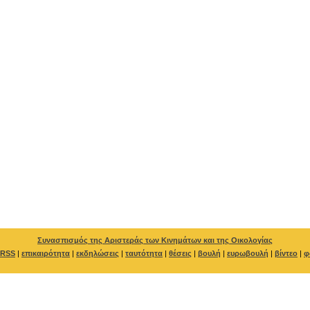
Συνασπισμός της Αριστεράς των Κινημάτων και της Οικολογίας
RSS
|
επικαιρότητα
|
εκδηλώσεις
|
ταυτότητα
|
θέσεις
|
βουλή
|
ευρωβουλή
|
βίντεο
|
φ