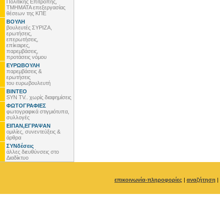
Πολιτικής Επιτροπής,
ΤΜΗΜΑΤΑ επεξεργασίας
θέσεων της ΚΠΕ
ΒΟΥΛΗ
βουλευτές ΣΥΡΙΖΑ,
ερωτήσεις,
επερωτήσεις,
επίκαιρες,
παρεμβάσεις,
προτάσεις νόμου
ΕΥΡΩΒΟΥΛΗ
παρεμβάσεις &
ερωτήσεις
του ευρωβουλευτή
ΒΙΝΤΕΟ
SYN TV.. χωρίς διαφημίσεις
ΦΩΤΟΓΡΑΦΙΕΣ
φωτογραφικά στιγμιότυπα,
συλλογές
ΕΙΠΑΝ,ΕΓΡΑΨΑΝ
ομιλίες, συνεντεύξεις &
άρθρα
ΣΥΝδέσεις
άλλες διευθύνσεις στο
Διαδίκτυο
επικοινωνία-πληροφορίες
|
αναζήτηση
|