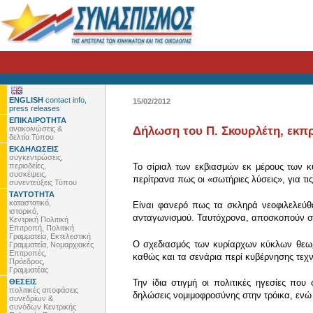
ENGLISH
contact info,
15/02/2012
press releases
ΕΠΙΚΑΙΡΟΤΗΤΑ
ανακοινώσεις &
Δήλωση του Π. Σκουρλέτη, εκπρό
δελτία Τύπου
ΕΚΔΗΛΩΣΕΙΣ
συγκεντρώσεις,
περιοδείες,
Το σίριαλ των εκβιασμών εκ μέρους των κ
συσκέψεις,
περίτρανα πως οι «σωτήριες λύσεις», για τι
συνεντεύξεις Τύπου
ΤΑΥΤΟΤΗΤΑ
καταστατικό,
Είναι φανερό πως τα σκληρά νεοφιλελεύθ
ιστορικό,
ανταγωνισμού. Ταυτόχρονα, αποσκοπούν στ
Κεντρική Πολιτική
Επιτροπή, Πολιτική
Γραμματεία, Εκτελεστική
Ο σχεδιασμός των κυρίαρχων κύκλων θεωρεί
Γραμματεία, Νομαρχιακές
Επιτροπές,
καθώς και τα σενάρια περί κυβέρνησης τεχν
Πρόεδρος,
Γραμματέας
ΘΕΣΕΙΣ
Την ίδια στιγμή οι πολιτικές ηγεσίες π
πολιτικές αποφάσεις
δηλώσεις νομιμοφροσύνης στην τρόικα, ενώ
συνεδρίων &
συνόδων Κεντρικής