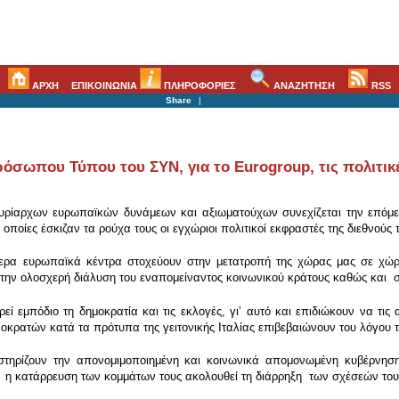
ΑΡΧΗ
ΕΠΙΚΟΙΝΩΝΙΑ
ΠΛΗΡΟΦΟΡΙΕΣ
ΑΝΑΖΗΤΗΣΗ
RSS
Share
|
σωπου Τύπου του ΣΥΝ, για το Eurogroup, τις πολιτικές
υρίαρχων ευρωπαϊκών δυνάμεων και αξιωματούχων συνεχίζεται την επόμεν
ς οποίες έσκιζαν τα ρούχα τους οι εγχώριοι πολιτικοί εκφραστές της διεθνού
ερα ευρωπαϊκά κέντρα στοχεύουν στην μετατροπή της χώρας μας σε χώρα
ην ολοσχερή διάλυση του εναπομείναντος κοινωνικού κράτους καθώς και σ
 εμπόδιο τη δημοκρατία και τις εκλογές, γιʼ αυτό και επιδιώκουν να τις
οκρατών κατά τα πρότυπα της γειτονικής Ιταλίας επιβεβαιώνουν του λόγου τ
ου στηρίζουν την απονομιμοποιημένη και κοινωνικά απομονωμένη κυβέρν
 η κατάρρευση των κομμάτων τους ακολουθεί τη διάρρηξη των σχέσεών τους