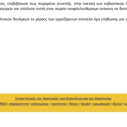
λώσεις, επιβεβαίωσε πως παραμένει συνεπής στην τακτική των εκβιαστικών
 αγορών και απόλυτα πιστή στον ακραίο νεοφιλελευθερισμο ανίκανη να διαπ
τικών δυνάμεων εκ μέρους των εργαζόμενων αποτελεί όρο επιβίωσης για τι
Συνασπισμός της Αριστεράς των Κινημάτων και της Οικολογίας
RSS
|
επικαιρότητα
|
εκδηλώσεις
|
ταυτότητα
|
θέσεις
|
βουλή
|
ευρωβουλή
|
βίντεο
|
φ