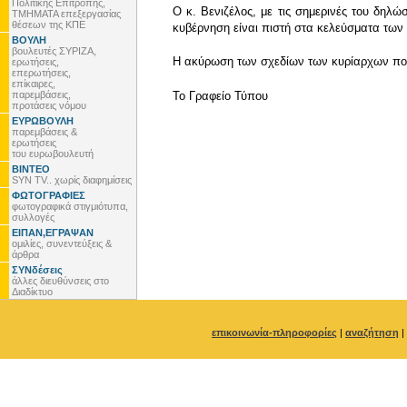
Πολιτικής Επιτροπής,
Ο κ. Βενιζέλος, με τις σημερινές του δη
ΤΜΗΜΑΤΑ επεξεργασίας
θέσεων της ΚΠΕ
κυβέρνηση είναι πιστή στα κελεύσματα των
ΒΟΥΛΗ
βουλευτές ΣΥΡΙΖΑ,
Η ακύρωση των σχεδίων των κυρίαρχων πολι
ερωτήσεις,
επερωτήσεις,
επίκαιρες,
παρεμβάσεις,
To Γραφείο Τύπου
προτάσεις νόμου
ΕΥΡΩΒΟΥΛΗ
παρεμβάσεις &
ερωτήσεις
του ευρωβουλευτή
ΒΙΝΤΕΟ
SYN TV.. χωρίς διαφημίσεις
ΦΩΤΟΓΡΑΦΙΕΣ
φωτογραφικά στιγμιότυπα,
συλλογές
ΕΙΠΑΝ,ΕΓΡΑΨΑΝ
ομιλίες, συνεντεύξεις &
άρθρα
ΣΥΝδέσεις
άλλες διευθύνσεις στο
Διαδίκτυο
επικοινωνία-πληροφορίες
|
αναζήτηση
|