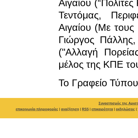
Αιγαίου (“Πολίτες
Τεντόμας, Περι
Αιγαίου (Με τους 
Γιώργος Πάλλης,
("Αλλαγή Πορεία
μέλος της ΚΠΕ το
To Γραφείο Τύπο
Συνασπισμός της Αριστ
επικοινωνία-πληροφορίες
|
αναζήτηση
|
RSS
|
επικαιρότητα
|
εκδηλώσεις
|