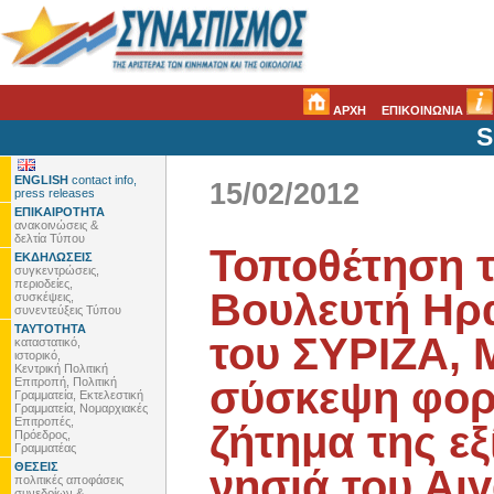
ΑΡΧΗ
ΕΠΙΚΟΙΝΩΝΙΑ
S
ENGLISH
contact info,
15/02/2012
press releases
ΕΠΙΚΑΙΡΟΤΗΤΑ
ανακοινώσεις &
δελτία Τύπου
Τοποθέτηση 
ΕΚΔΗΛΩΣΕΙΣ
συγκεντρώσεις,
περιοδείες,
Βουλευτή Ηρ
συσκέψεις,
συνεντεύξεις Τύπου
ΤΑΥΤΟΤΗΤΑ
του ΣΥΡΙΖΑ, 
καταστατικό,
ιστορικό,
Κεντρική Πολιτική
σύσκεψη φορέ
Επιτροπή, Πολιτική
Γραμματεία, Εκτελεστική
Γραμματεία, Νομαρχιακές
Επιτροπές,
ζήτημα της ε
Πρόεδρος,
Γραμματέας
ΘΕΣΕΙΣ
νησιά του Αι
πολιτικές αποφάσεις
συνεδρίων &