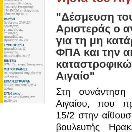
συνόδων Κεντρικής
Πολιτικής Επιτροπής,
ΤΜΗΜΑΤΑ επεξεργασίας
"Δέσμευση του
θέσεων της ΚΠΕ
ΒΟΥΛΗ
βουλευτές ΣΥΡΙΖΑ,
Αριστεράς ο α
ερωτήσεις,
επερωτήσεις,
επίκαιρες,
για τη μη κατ
παρεμβάσεις,
προτάσεις νόμου
ΕΥΡΩΒΟΥΛΗ
ΦΠΑ και την 
παρεμβάσεις &
ερωτήσεις
του ευρωβουλευτή
καταστροφικώ
ΒΙΝΤΕΟ
SYN TV.. χωρίς διαφημίσεις
ΦΩΤΟΓΡΑΦΙΕΣ
Αιγαίο"
φωτογραφικά στιγμιότυπα,
συλλογές
ΕΙΠΑΝ,ΕΓΡΑΨΑΝ
ομιλίες, συνεντεύξεις &
Στη συνάντηση
άρθρα
ΣΥΝδέσεις
άλλες διευθύνσεις στο
Αιγαίου, που π
Διαδίκτυο
15/2 στην αίθουσ
βουλευτής Ηρακ