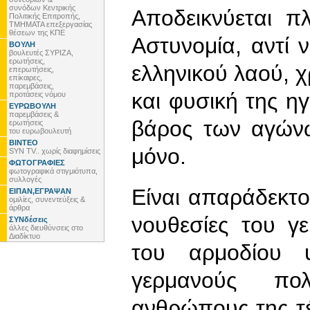
συνόδων Κεντρικής
Αποδεικνύεται π
Πολιτικής Επιτροπής,
ΤΜΗΜΑΤΑ επεξεργασίας
θέσεων της ΚΠΕ
Αστυνομία, αντί 
ΒΟΥΛΗ
βουλευτές ΣΥΡΙΖΑ,
ερωτήσεις,
ελληνικού λαού, χ
επερωτήσεις,
επίκαιρες,
παρεμβάσεις,
και φυσική της η
προτάσεις νόμου
ΕΥΡΩΒΟΥΛΗ
παρεμβάσεις &
βάρος των αγώνω
ερωτήσεις
του ευρωβουλευτή
ΒΙΝΤΕΟ
μόνο.
SYN TV.. χωρίς διαφημίσεις
ΦΩΤΟΓΡΑΦΙΕΣ
φωτογραφικά στιγμιότυπα,
συλλογές
Είναι απαράδεκτο
ΕΙΠΑΝ,ΕΓΡΑΨΑΝ
ομιλίες, συνεντεύξεις &
άρθρα
νουθεσίες του γ
ΣΥΝδέσεις
άλλες διευθύνσεις στο
Διαδίκτυο
του αρμοδίου 
γερμανούς πολ
ανθρώπους της τέ