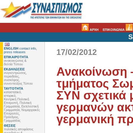
ΑΡΧΗ
ΕΠΙΚΟΙΝΩΝΙΑ
S
ENGLISH
contact info,
17/02/2012
press releases
ΕΠΙΚΑΙΡΟΤΗΤΑ
ανακοινώσεις &
δελτία Τύπου
Ανακοίνωση –
ΕΚΔΗΛΩΣΕΙΣ
συγκεντρώσεις,
περιοδείες,
τμήματος Σω
συσκέψεις,
συνεντεύξεις Τύπου
ΤΑΥΤΟΤΗΤΑ
ΣΥΝ σχετικά 
καταστατικό,
ιστορικό,
Κεντρική Πολιτική
γερμανών ακτ
Επιτροπή, Πολιτική
Γραμματεία, Εκτελεστική
Γραμματεία, Νομαρχιακές
Επιτροπές,
γερμανική πρ
Πρόεδρος,
Γραμματέας
ΘΕΣΕΙΣ
πολιτικές αποφάσεις
συνεδρίων &