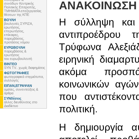
ΑΝΑΚΟΙΝΩΣΗ
συνόδων Κεντρικής
Πολιτικής Επιτροπής,
ΤΜΗΜΑΤΑ επεξεργασίας
θέσεων της ΚΠΕ
Η σύλληψη και
ΒΟΥΛΗ
βουλευτές ΣΥΡΙΖΑ,
ερωτήσεις,
αντιπροέδρου 
επερωτήσεις,
επίκαιρες,
παρεμβάσεις,
προτάσεις νόμου
Τρύφωνα Αλεξιά
ΕΥΡΩΒΟΥΛΗ
παρεμβάσεις &
ερωτήσεις
ειρηνική διαμαρτ
του ευρωβουλευτή
ΒΙΝΤΕΟ
SYN TV.. χωρίς διαφημίσεις
ακόμα προσπά
ΦΩΤΟΓΡΑΦΙΕΣ
φωτογραφικά στιγμιότυπα,
συλλογές
κοινωνικών αγώ
ΕΙΠΑΝ,ΕΓΡΑΨΑΝ
ομιλίες, συνεντεύξεις &
που αντιστέκον
άρθρα
ΣΥΝδέσεις
άλλες διευθύνσεις στο
πολιτική.
Διαδίκτυο
Η δημιουργία α