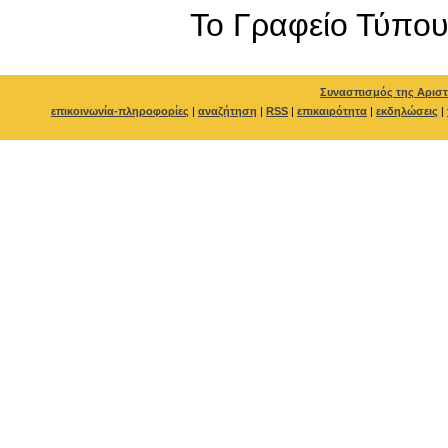
To Γραφείο Τύπο
Συνασπισμός της Αριστ
επικοινωνία-πληροφορίες
|
αναζήτηση
|
RSS
|
επικαιρότητα
|
εκδηλώσεις
|