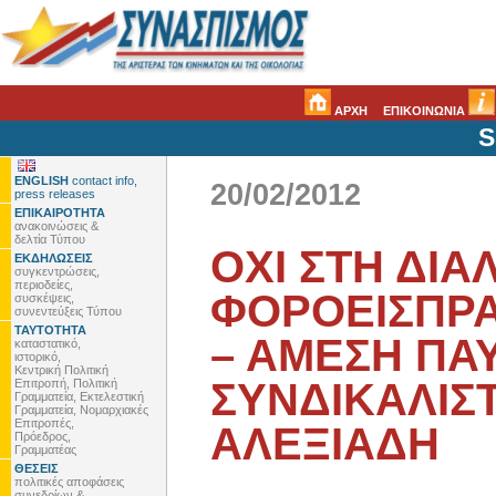
ΑΡΧΗ
ΕΠΙΚΟΙΝΩΝΙΑ
S
ENGLISH
contact info,
20/02/2012
press releases
ΕΠΙΚΑΙΡΟΤΗΤΑ
ανακοινώσεις &
δελτία Τύπου
ΟΧΙ ΣΤΗ ΔΙΑ
ΕΚΔΗΛΩΣΕΙΣ
συγκεντρώσεις,
περιοδείες,
ΦΟΡΟΕΙΣΠΡ
συσκέψεις,
συνεντεύξεις Τύπου
ΤΑΥΤΟΤΗΤΑ
– ΑΜΕΣΗ ΠΑ
καταστατικό,
ιστορικό,
Κεντρική Πολιτική
ΣΥΝΔΙΚΑΛΙΣ
Επιτροπή, Πολιτική
Γραμματεία, Εκτελεστική
Γραμματεία, Νομαρχιακές
Επιτροπές,
ΑΛΕΞΙΑΔΗ
Πρόεδρος,
Γραμματέας
ΘΕΣΕΙΣ
πολιτικές αποφάσεις
συνεδρίων &