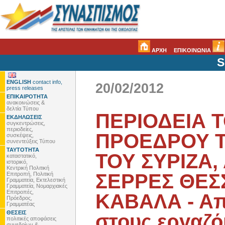
ΑΡΧΗ
ΕΠΙΚΟΙΝΩΝΙΑ
S
ENGLISH
contact info,
20/02/2012
press releases
ΕΠΙΚΑΙΡΟΤΗΤΑ
ανακοινώσεις &
δελτία Τύπου
ΠΕΡΙΟΔΕΙΑ 
ΕΚΔΗΛΩΣΕΙΣ
συγκεντρώσεις,
περιοδείες,
ΠΡΟΕΔΡΟΥ Τ
συσκέψεις,
συνεντεύξεις Τύπου
ΤΑΥΤΟΤΗΤΑ
ΤΟΥ ΣΥΡΙΖΑ,
καταστατικό,
ιστορικό,
Κεντρική Πολιτική
ΣΕΡΡΕΣ ΘΕΣ
Επιτροπή, Πολιτική
Γραμματεία, Εκτελεστική
Γραμματεία, Νομαρχιακές
Επιτροπές,
ΚΑΒΑΛΑ - Απ
Πρόεδρος,
Γραμματέας
ΘΕΣΕΙΣ
στους εργαζό
πολιτικές αποφάσεις
συνεδρίων &