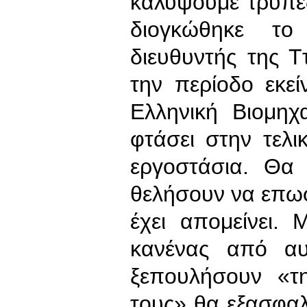
καλύψουμε τρύπες
διογκώθηκε το
διευθυντής της 
την περίοδο εκε
Ελληνική Βιομηχ
φτάσει στην τελ
εργοστάσια. Θα
θελήσουν να επω
έχει απομείνει.
κανένας από αυ
ξεπουλήσουν «τ
τους» θα εξασφαλί