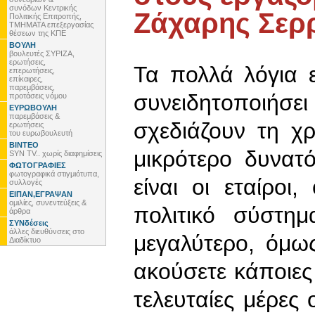
συνόδων Κεντρικής
Ζάχαρης Σερ
Πολιτικής Επιτροπής,
ΤΜΗΜΑΤΑ επεξεργασίας
θέσεων της ΚΠΕ
ΒΟΥΛΗ
βουλευτές ΣΥΡΙΖΑ,
ερωτήσεις,
Τα πολλά λόγια ε
επερωτήσεις,
επίκαιρες,
παρεμβάσεις,
συνειδητοποιήσει
προτάσεις νόμου
ΕΥΡΩΒΟΥΛΗ
παρεμβάσεις &
σχεδιάζουν τη χρ
ερωτήσεις
του ευρωβουλευτή
ΒΙΝΤΕΟ
μικρότερο δυνατ
SYN TV.. χωρίς διαφημίσεις
ΦΩΤΟΓΡΑΦΙΕΣ
φωτογραφικά στιγμιότυπα,
είναι οι εταίροι,
συλλογές
ΕΙΠΑΝ,ΕΓΡΑΨΑΝ
ομιλίες, συνεντεύξεις &
πολιτικό σύστη
άρθρα
ΣΥΝδέσεις
άλλες διευθύνσεις στο
μεγαλύτερο, όμως
Διαδίκτυο
ακούσετε κάποιες 
τελευταίες μέρες 