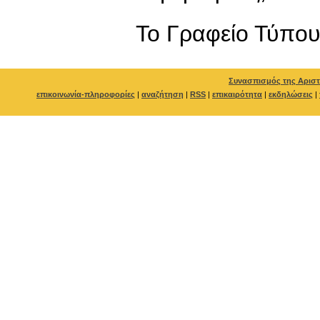
To Γραφείο Τύπο
Συνασπισμός της Αριστ
επικοινωνία-πληροφορίες
|
αναζήτηση
|
RSS
|
επικαιρότητα
|
εκδηλώσεις
|