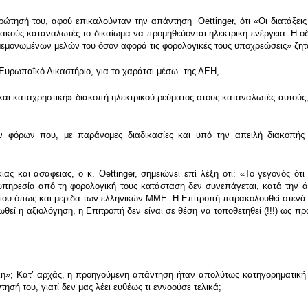
ερώτησή του, αφού επικαλούνταν την απάντηση Oettinger, ότι «Οι διατάξε
κούς καταναλωτές το δικαίωμα να προμηθεύονται ηλεκτρική ενέργεια. Η οδη
μεμονωμένων μελών του όσον αφορά τις φορολογικές τους υποχρεώσεις» ζητ
Ευρωπαϊκό Δικαστήριο, για το χαράτσι μέσω της ΔΕΗ,
 και καταχρηστική» διακοπή ηλεκτρικού ρεύματος στους καταναλωτές αυτο
ων φόρων που, με παράνομες διαδικασίες και υπό την απειλή διακοπής
ας και ασάφειας, ο κ. Oettinger, σημειώνει επί λέξη ότι: «Το γεγονός ότι
πηρεσία από τη φορολογική τους κατάσταση δεν συνεπάγεται, κατά την ά
λίου όπως και μερίδα των ελληνικών ΜΜΕ. Η Επιτροπή παρακολουθεί στενά τ
ρωθεί η αξιολόγηση, η Επιτροπή δεν είναι σε θέση να τοποθετηθεί (!!!) ως πρ
γκη»; Κατʼ αρχάς, η προηγούμενη απάντηση ήταν απολύτως κατηγορηματική κ
σή του, γιατί δεν μας λέει ευθέως τι εννοούσε τελικά;