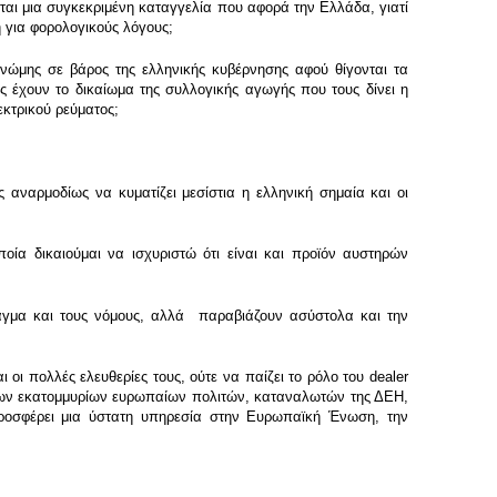
ται μια συγκεκριμένη καταγγελία που αφορά την Ελλάδα, γιατί
 για φορολογικούς λόγους;
γνώμης σε βάρος της ελληνικής κυβέρνησης αφού θίγονται τα
ς έχουν το δικαίωμα της συλλογικής αγωγής που τους δίνει η
εκτρικού ρεύματος;
 αναρμοδίως να κυματίζει μεσίστια η ελληνική σημαία και οι
οία δικαιούμαι να ισχυριστώ ότι είναι και προϊόν αυστηρών
ταγμα και τους νόμους, αλλά παραβιάζουν ασύστολα και την
οι πολλές ελευθερίες τους, ούτε να παίζει το ρόλο του dealer
α των εκατομμυρίων ευρωπαίων πολιτών, καταναλωτών της ΔΕΗ,
προσφέρει μια ύστατη υπηρεσία στην Ευρωπαϊκή Ένωση, την