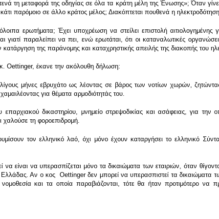
τενά τη μεταφορά της οδηγίας σε όλα τα κράτη μέλη της Ένωσης»; Όταν γίνε
 κάτι παρόμοιο σε άλλο κράτος μέλος; Διακόπτεται πουθενά η ηλεκτροδότηση
όλοιπα ερωτήματα; Έχει υποχρέωση να στείλει επιστολή αιτιολογημένης 
 γιατί παραλείπει να πει, ενώ ερωτάται, ότι οι καταναλωτικές οργανώσει
ην κατάργηση της παράνομης και καταχρηστικής απειλής της διακοπής του ηλ
κ. Oettinger, έκανε την ακόλουθη δήλωση:
 λίγους μήνες εβρυχάτο ως λέοντας σε βάρος των νοτίων χωρών, ζητώντας
χαμαιλέοντας για θέματα αρμοδιότητάς του.
 επαρχιακού δικαστηρίου, μνημείο στρεψοδικίας και ασάφειας, για την οπ
ι χαλούσε τη φοροεπιδρομή.
ουμίσουν τον ελληνικό λαό, όχι μόνο έχουν καταργήσει το ελληνικό Σύν
να είναι να υπερασπίζεται μόνο τα δικαιώματα των εταιριών, όταν θίγονται 
ης Ελλάδας. Αν ο κος Oettinger δεν μπορεί να υπερασπιστεί τα δικαιώματ
νομοθεσία και τα οποία παραβιάζονται, τότε θα ήταν προτιμότερο να 