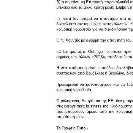
Β) τι σημαίνει «η Επιτροπή παρακολουθεί σ
μπλέκει όλα τα άλλα κράτη μέλη; Συμβαίνει
Γ) γιατί δεν μπορεί να απαντήσει στα υπ
δικαιώματα εκατομμυρίων καταναλωτών. Και
κοινοτική νομοθεσία για να διεκδικήσουν τ
Ο Ν. Χουντής με αφορμή την απάντηση του 
«Ο Επίτροπος κ. Oettinger, ο οποίος πριν
σημαίες των άλλων «PIGS», αποδεικνύεται 
Η νέα απάντηση είναι επιπέδου δικολάβου
συστάσεων από Βρυξέλλες ή Βερολίνο, διότ
Προκειμένου να καθυποτάξουν και να ξεζ
κοινοτική νομοθεσία.
Ο ρόλος ενός Επιτρόπου της ΕΕ, δεν μπορεί 
στις ενεργειακές business της Ηλιό-λουστ
που απορρέουν άμεσα από την κοινοτική 
παραίτησή του».
To Γραφείο Τύπου