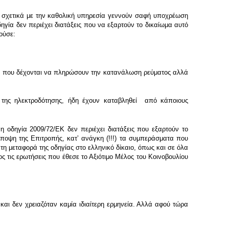
ις σχετικά με την καθολική υπηρεσία γεννούν σαφή υποχρέωση
γία δεν περιέχει διατάξεις που να εξαρτούν το δικαίωμα αυτό
ούσε:
ύς, που δέχονται να πληρώσουν την κατανάλωση ρεύματος αλλά
 της ηλεκτροδότησης, ήδη έχουν καταβληθεί από κάποιους
 η οδηγία 2009/72/ΕΚ δεν περιέχει διατάξεις που εξαρτούν το
ποψη της Επιτροπής, κατʼ ανάγκη (!!!) τα συμπεράσματα που
η μεταφορά της οδηγίας στο ελληνικό δίκαιο, όπως και σε όλα
ος τις ερωτήσεις που έθεσε το Αξιότιμο Μέλος του Κοινοβουλίου
αι δεν χρειαζόταν καμία ιδιαίτερη ερμηνεία. Αλλά αφού τώρα