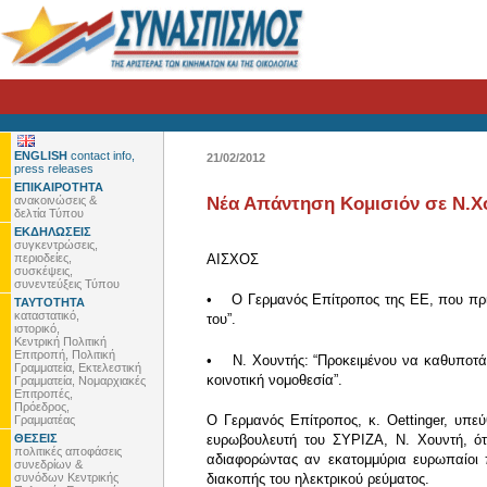
ENGLISH
contact info,
21/02/2012
press releases
ΕΠΙΚΑΙΡΟΤΗΤΑ
ανακοινώσεις &
Νέα Απάντηση Κομισιόν σε Ν.Χο
δελτία Τύπου
ΕΚΔΗΛΩΣΕΙΣ
συγκεντρώσεις,
περιοδείες,
ΑΙΣΧΟΣ
συσκέψεις,
συνεντεύξεις Τύπου
• Ο Γερμανός Επίτροπος της ΕΕ, που πριν 
ΤΑΥΤΟΤΗΤΑ
καταστατικό,
του”.
ιστορικό,
Κεντρική Πολιτική
Επιτροπή, Πολιτική
• Ν. Χουντής: “Προκειμένου να καθυποτάξο
Γραμματεία, Εκτελεστική
κοινοτική νομοθεσία”.
Γραμματεία, Νομαρχιακές
Επιτροπές,
Πρόεδρος,
Ο Γερμανός Επίτροπος, κ. Oettinger, υπε
Γραμματέας
ΘΕΣΕΙΣ
ευρωβουλευτή του ΣΥΡΙΖΑ, Ν. Χουντή, ότ
πολιτικές αποφάσεις
αδιαφορώντας αν εκατομμύρια ευρωπαίοι 
συνεδρίων &
συνόδων Κεντρικής
διακοπής του ηλεκτρικού ρεύματος.