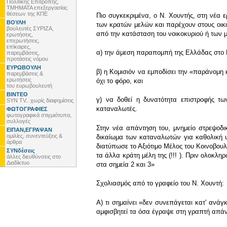
Πολιτικής Επιτροπής,
ΤΜΗΜΑΤΑ επεξεργασίας
θέσεων της ΚΠΕ
Πιο συγκεκριμένα, ο Ν. Χουντής, στη νέα 
ΒΟΥΛΗ
των κρατών μελών και παρέχουν στους οικια
βουλευτές ΣΥΡΙΖΑ,
από την κατάσταση του νοικοκυριού ή των 
ερωτήσεις,
επερωτήσεις,
επίκαιρες,
α) την άμεση παραπομπή της Ελλάδας στο 
παρεμβάσεις,
προτάσεις νόμου
ΕΥΡΩΒΟΥΛΗ
β) η Κομισιόν να εμποδίσει την «παράνομη
παρεμβάσεις &
ερωτήσεις
όχι το φόρο, και
του ευρωβουλευτή
ΒΙΝΤΕΟ
γ) να δοθεί η δυνατότητα επιστροφής τ
SYN TV.. χωρίς διαφημίσεις
καταναλωτές.
ΦΩΤΟΓΡΑΦΙΕΣ
φωτογραφικά στιγμιότυπα,
συλλογές
Στην νέα απάντηση του, μνημείο στρεψοδικί
ΕΙΠΑΝ,ΕΓΡΑΨΑΝ
ομιλίες, συνεντεύξεις &
δικαίωμα των καταναλωτών για καθολική υ
άρθρα
διατύπωσε το Αξιότιμο Μέλος του Κοινοβου
ΣΥΝδέσεις
τα άλλα κράτη μέλη της (!!! ). Πριν ολοκλη
άλλες διευθύνσεις στο
Διαδίκτυο
στα σημεία 2 και 3»
Σχολιασμός από το γραφείο του Ν. Χουντή:
Α) τι σημαίνει «δεν συνεπάγεται κατ' ανά
αμφισβητεί τα όσα έγραψε στη γραπτή απάντη