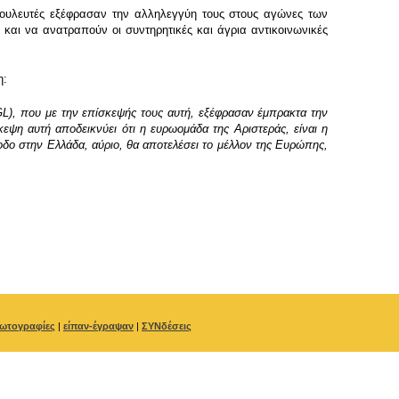
ουλευτές εξέφρασαν την αλληλεγγύη τους στους αγώνες των
αι να ανατραπούν οι συντηρητικές και άγρια αντικοινωνικές
η:
L), που με την επίσκεψής τους αυτή, εξέφρασαν έμπρακτα την
εψη αυτή αποδεικνύει ότι η ευρωομάδα της Αριστεράς, είναι η
ίοδο στην Ελλάδα, αύριο, θα αποτελέσει το μέλλον της Ευρώπης,
ωτογραφίες
|
είπαν-έγραψαν
|
ΣΥΝδέσεις