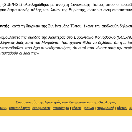
ς (GUE/NGL) ολοκληρώθηκε με ανοιχτή Συνέντευξη Τύπου, όπου οι ευρωβ
γκαιότητα κοινής πάλης των λαών της Ευρώπης, ώστε να αντιμετωπιστούν κ
υντής
, κατά τη διάρκεια της Συνέντευξης Τύπου, έκανε την ακόλουθη δήλωσ
ωβουλευτές της ομάδας της Αριστεράς στο Ευρωπαϊκό Κοινοβούλιο (GUE/NG
ελληνικός λαός κατά του Μνημόνιο. Ταυτόχρονα θέλω να δηλώσω ότι η επίσκ
κοινοβούλιο, που έχει συνειδητοποιήσει, ότι αυτό που γίνεται αυτή την περ
τισταθούν οι λαοί της».
Συνασπισμός της Αριστεράς των Κινημάτων και της Οικολογίας
RSS
|
επικαιρότητα
|
εκδηλώσεις
|
ταυτότητα
|
θέσεις
|
βουλή
|
ευρωβουλή
|
βίντεο
|
φ