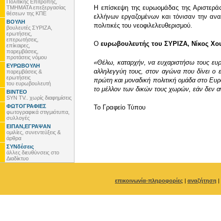
Πολιτικής Επιτροπής,
Η επίσκεψη της ευρωομάδας της Αριστερά
ΤΜΗΜΑΤΑ επεξεργασίας
θέσεων της ΚΠΕ
ελλήνων εργαζομένων και τόνισαν την ανα
ΒΟΥΛΗ
πολιτικές του νεοφιλελευθερισμού.
βουλευτές ΣΥΡΙΖΑ,
ερωτήσεις,
επερωτήσεις,
Ο
ευρωβουλευτής του ΣΥΡΙΖΑ, Νίκος Χο
επίκαιρες,
παρεμβάσεις,
προτάσεις νόμου
«Θέλω, καταρχήν, να ευχαριστήσω τους ευρ
ΕΥΡΩΒΟΥΛΗ
αλληλεγγύη τους, στον αγώνα που δίνει ο 
παρεμβάσεις &
ερωτήσεις
πρώτη και μοναδική πολιτική ομάδα στο Ευρω
του ευρωβουλευτή
το μέλλον των δικών τους χωρών, εάν δεν αν
ΒΙΝΤΕΟ
SYN TV.. χωρίς διαφημίσεις
ΦΩΤΟΓΡΑΦΙΕΣ
To Γραφείο Τύπου
φωτογραφικά στιγμιότυπα,
συλλογές
ΕΙΠΑΝ,ΕΓΡΑΨΑΝ
ομιλίες, συνεντεύξεις &
άρθρα
ΣΥΝδέσεις
άλλες διευθύνσεις στο
Διαδίκτυο
επικοινωνία-πληροφορίες
|
αναζήτηση
|