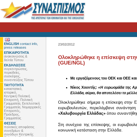
ENGLISH
contact info,
23/02/2012
press releases
ΕΠΙΚΑΙΡΟΤΗΤΑ
ανακοινώσεις &
Ολοκληρώθηκε η επίσκεψη στην
δελτία Τύπου
(GUE/NGL)
ΕΚΔΗΛΩΣΕΙΣ
συγκεντρώσεις,
περιοδείες,
συσκέψεις,
Με εργαζόμενους του ΟΕΚ και ΟΕΕ και
συνεντεύξεις Τύπου
ΤΑΥΤΟΤΗΤΑ
Νίκος Χουντής:
«Η ευρωομάδα της Αρι
καταστατικό,
ιστορικό,
Ελλάδα, αύριο, θα αποτελέσει το μέλλ
Κεντρική Πολιτική
Επιτροπή, Πολιτική
Ολοκληρώθηκε σήμερα η επίσκεψη στην 
Γραμματεία, Εκτελεστική
Γραμματεία, Νομαρχιακές
ευρωβουλευτών, περιελάμβανε συνάντηση
Επιτροπές,
«Χαλυβουργία Ελλάδας»
όπου συναντήθη
Πρόεδρος,
Γραμματέας
ΘΕΣΕΙΣ
Στη συνέχεια της επίσκεψης, οι ευρωβουλ
πολιτικές αποφάσεις
κοινωνική κατάσταση στην Ελλάδα.
συνεδρίων &
συνόδων Κεντρικής