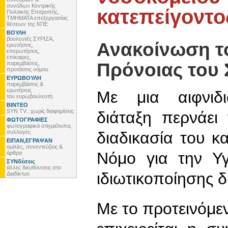
συνόδων Κεντρικής
κατεπείγοντο
Πολιτικής Επιτροπής,
ΤΜΗΜΑΤΑ επεξεργασίας
θέσεων της ΚΠΕ
ΒΟΥΛΗ
βουλευτές ΣΥΡΙΖΑ,
Ανακοίνωση το
ερωτήσεις,
επερωτήσεις,
επίκαιρες,
Πρόνοιας του
παρεμβάσεις,
προτάσεις νόμου
ΕΥΡΩΒΟΥΛΗ
παρεμβάσεις &
ερωτήσεις
Με μια αιφνιδι
του ευρωβουλευτή
ΒΙΝΤΕΟ
SYN TV.. χωρίς διαφημίσεις
διάταξη περνάει
ΦΩΤΟΓΡΑΦΙΕΣ
φωτογραφικά στιγμιότυπα,
συλλογές
διαδικασία του κ
ΕΙΠΑΝ,ΕΓΡΑΨΑΝ
ομιλίες, συνεντεύξεις &
Νόμο για την Υ
άρθρα
ΣΥΝδέσεις
άλλες διευθύνσεις στο
ιδιωτικοποίησης 
Διαδίκτυο
Με το προτεινόμε