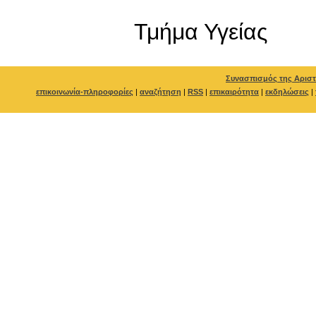
Τμήμα Υγείας
Συνασπισμός της Αριστ
επικοινωνία-πληροφορίες
|
αναζήτηση
|
RSS
|
επικαιρότητα
|
εκδηλώσεις
|