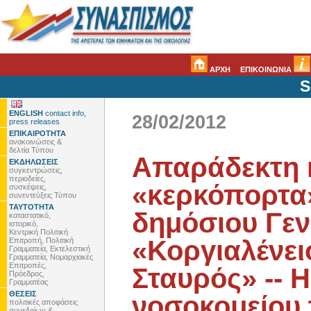
ΑΡΧΗ
ΕΠΙΚΟΙΝΩΝΙΑ
S
ENGLISH
contact info,
28/02/2012
press releases
ΕΠΙΚΑΙΡΟΤΗΤΑ
ανακοινώσεις &
δελτία Τύπου
Απαράδεκτη κ
ΕΚΔΗΛΩΣΕΙΣ
συγκεντρώσεις,
περιοδείες,
«κερκόπορτα»
συσκέψεις,
συνεντεύξεις Τύπου
ΤΑΥΤΟΤΗΤΑ
δημόσιου Γεν
καταστατικό,
ιστορικό,
Κεντρική Πολιτική
«Κοργιαλένει
Επιτροπή, Πολιτική
Γραμματεία, Εκτελεστική
Γραμματεία, Νομαρχιακές
Επιτροπές,
Σταυρός» -- 
Πρόεδρος,
Γραμματέας
ΘΕΣΕΙΣ
νοσοκομείου 
πολιτικές αποφάσεις
συνεδρίων &