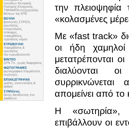
συνόδων Κεντρικής
την πλειοψηφία 
Πολιτικής Επιτροπής,
ΤΜΗΜΑΤΑ επεξεργασίας
θέσεων της ΚΠΕ
«κολασμένες μέρε
ΒΟΥΛΗ
βουλευτές ΣΥΡΙΖΑ,
ερωτήσεις,
επερωτήσεις,
επίκαιρες,
Με «fast track» δ
παρεμβάσεις,
προτάσεις νόμου
ΕΥΡΩΒΟΥΛΗ
οι ήδη χαμηλοί 
παρεμβάσεις &
ερωτήσεις
του ευρωβουλευτή
μετατρέπονται οι
ΒΙΝΤΕΟ
SYN TV.. χωρίς διαφημίσεις
διαλύονται οι
ΦΩΤΟΓΡΑΦΙΕΣ
φωτογραφικά στιγμιότυπα,
συλλογές
συρρικνώνεται 
ΕΙΠΑΝ,ΕΓΡΑΨΑΝ
ομιλίες, συνεντεύξεις &
άρθρα
απομείνει από το 
ΣΥΝδέσεις
άλλες διευθύνσεις στο
Διαδίκτυο
Η «σωτηρία», 
επιβάλλουν οι εν