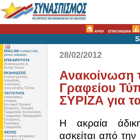
ΑΡΧΗ
ΕΠΙΚΟΙΝΩΝΙΑ
S
ENGLISH
contact info,
28/02/2012
press releases
ΕΠΙΚΑΙΡΟΤΗΤΑ
ανακοινώσεις &
δελτία Τύπου
Ανακοίνωση 
ΕΚΔΗΛΩΣΕΙΣ
συγκεντρώσεις,
περιοδείες,
Γραφείου Τύπ
συσκέψεις,
συνεντεύξεις Τύπου
ΤΑΥΤΟΤΗΤΑ
ΣΥΡΙΖΑ για τ
καταστατικό,
ιστορικό,
Κεντρική Πολιτική
Επιτροπή, Πολιτική
Γραμματεία, Εκτελεστική
Γραμματεία, Νομαρχιακές
Επιτροπές,
Η ακραία άδικη
Πρόεδρος,
Γραμματέας
ασκείται από τη
ΘΕΣΕΙΣ
πολιτικές αποφάσεις
συνεδρίων &