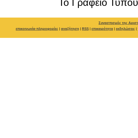
To Γραφείο Τύπο
Συνασπισμός της Αριστ
επικοινωνία-πληροφορίες
|
αναζήτηση
|
RSS
|
επικαιρότητα
|
εκδηλώσεις
|