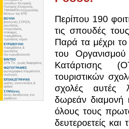
συνόδων Κεντρικής
Πολιτικής Επιτροπής,
ΤΜΗΜΑΤΑ επεξεργασίας
θέσεων της ΚΠΕ
Περίπου 190 φοι
ΒΟΥΛΗ
βουλευτές ΣΥΡΙΖΑ,
ερωτήσεις,
τις σπουδές του
επερωτήσεις,
επίκαιρες,
παρεμβάσεις,
Παρά τα μέχρι το
προτάσεις νόμου
ΕΥΡΩΒΟΥΛΗ
παρεμβάσεις &
του Οργανισμού 
ερωτήσεις
του ευρωβουλευτή
ΒΙΝΤΕΟ
Κατάρτισης (
SYN TV.. χωρίς διαφημίσεις
ΦΩΤΟΓΡΑΦΙΕΣ
φωτογραφικά στιγμιότυπα,
τουριστικών σχολ
συλλογές
ΕΙΠΑΝ,ΕΓΡΑΨΑΝ
ομιλίες, συνεντεύξεις &
σχολές αυτές λ
άρθρα
ΣΥΝδέσεις
άλλες διευθύνσεις στο
δωρεάν διαμονή 
Διαδίκτυο
όλους τους πρωτο
δευτεροετείς και 