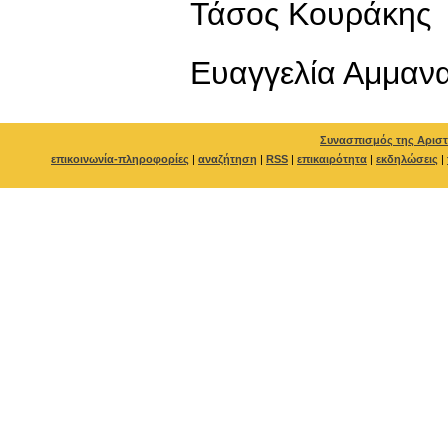
Τάσος Κουράκης
Ευαγγελία Αμμανα
Συνασπισμός της Αριστ
επικοινωνία-πληροφορίες
|
αναζήτηση
|
RSS
|
επικαιρότητα
|
εκδηλώσεις
|