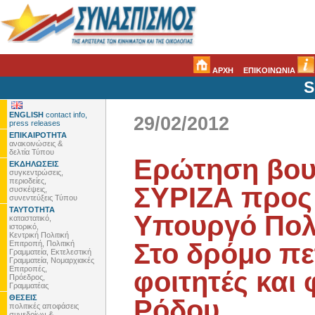
ΑΡΧΗ
ΕΠΙΚΟΙΝΩΝΙΑ
S
ENGLISH
contact info,
29/02/2012
press releases
ΕΠΙΚΑΙΡΟΤΗΤΑ
ανακοινώσεις &
δελτία Τύπου
Ερώτηση βου
ΕΚΔΗΛΩΣΕΙΣ
συγκεντρώσεις,
περιοδείες,
ΣΥΡΙΖΑ προς
συσκέψεις,
συνεντεύξεις Τύπου
ΤΑΥΤΟΤΗΤΑ
Υπουργό Πολι
καταστατικό,
ιστορικό,
Κεντρική Πολιτική
Στο δρόμο πε
Επιτροπή, Πολιτική
Γραμματεία, Εκτελεστική
Γραμματεία, Νομαρχιακές
Επιτροπές,
φοιτητές και 
Πρόεδρος,
Γραμματέας
ΘΕΣΕΙΣ
Ρόδου.
πολιτικές αποφάσεις
συνεδρίων &