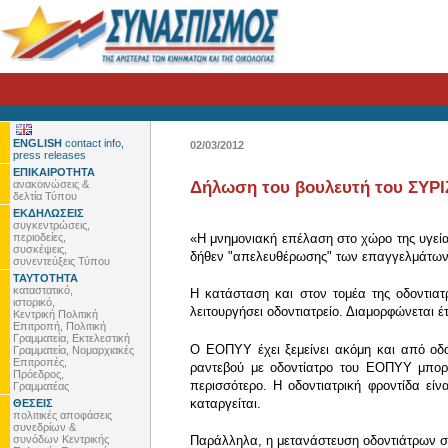
ENGLISH
contact info,
02/03/2012
press releases
ΕΠΙΚΑΙΡΟΤΗΤΑ
ανακοινώσεις &
Δήλωση του βουλευτή του ΣΥΡΙ
δελτία Τύπου
ΕΚΔΗΛΩΣΕΙΣ
συγκεντρώσεις,
περιοδείες,
«Η μνημονιακή επέλαση στο χώρο της υγεί
συσκέψεις,
δήθεν "απελευθέρωσης" των επαγγελμάτων, 
συνεντεύξεις Τύπου
ΤΑΥΤΟΤΗΤΑ
καταστατικό,
Η κατάσταση και στον τομέα της οδοντιατ
ιστορικό,
λειτουργήσει οδοντιατρείο. Διαμορφώνεται έ
Κεντρική Πολιτική
Επιτροπή, Πολιτική
Γραμματεία, Εκτελεστική
Ο ΕΟΠΥΥ έχει ξεμείνει ακόμη και από οδο
Γραμματεία, Νομαρχιακές
Επιτροπές,
ραντεβού με οδοντίατρο του ΕΟΠΥΥ μπορε
Πρόεδρος,
περισσότερο. Η οδοντιατρική φροντίδα εί
Γραμματέας
καταργείται.
ΘΕΣΕΙΣ
πολιτικές αποφάσεις
συνεδρίων &
συνόδων Κεντρικής
Παράλληλα, η μετανάστευση οδοντιάτρων σ