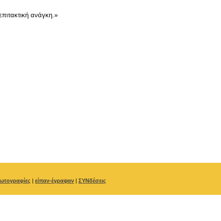
επιτακτική ανάγκη.»
ωτογραφίες
|
είπαν-έγραψαν
|
ΣΥΝδέσεις