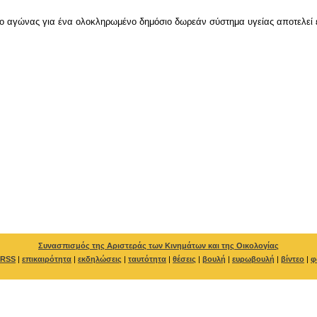
ι ο αγώνας για ένα ολοκληρωμένο δημόσιο δωρεάν σύστημα υγείας αποτελεί 
Συνασπισμός της Αριστεράς των Κινημάτων και της Οικολογίας
RSS
|
επικαιρότητα
|
εκδηλώσεις
|
ταυτότητα
|
θέσεις
|
βουλή
|
ευρωβουλή
|
βίντεο
|
φ