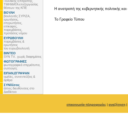
Πολιτικής Επιτροπής,
ΤΜΗΜΑΤΑ επεξεργασίας
θέσεων της ΚΠΕ
Η ανατροπή της κυβερνητικής πολιτικής κα
ΒΟΥΛΗ
βουλευτές ΣΥΡΙΖΑ,
To Γραφείο Τύπου
ερωτήσεις,
επερωτήσεις,
επίκαιρες,
παρεμβάσεις,
προτάσεις νόμου
ΕΥΡΩΒΟΥΛΗ
παρεμβάσεις &
ερωτήσεις
του ευρωβουλευτή
ΒΙΝΤΕΟ
SYN TV.. χωρίς διαφημίσεις
ΦΩΤΟΓΡΑΦΙΕΣ
φωτογραφικά στιγμιότυπα,
συλλογές
ΕΙΠΑΝ,ΕΓΡΑΨΑΝ
ομιλίες, συνεντεύξεις &
άρθρα
ΣΥΝδέσεις
άλλες διευθύνσεις στο
Διαδίκτυο
επικοινωνία-πληροφορίες
|
αναζήτηση
|