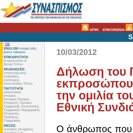
ΑΡΧΗ
ΕΠΙΚΟΙΝΩΝΙΑ
S
ENGLISH
contact info,
10/03/2012
press releases
ΕΠΙΚΑΙΡΟΤΗΤΑ
ανακοινώσεις &
δελτία Τύπου
Δήλωση του 
ΕΚΔΗΛΩΣΕΙΣ
συγκεντρώσεις,
περιοδείες,
εκπροσώπου 
συσκέψεις,
συνεντεύξεις Τύπου
ΤΑΥΤΟΤΗΤΑ
την ομιλία τ
καταστατικό,
ιστορικό,
Κεντρική Πολιτική
Εθνική Συνδ
Επιτροπή, Πολιτική
Γραμματεία, Εκτελεστική
Γραμματεία, Νομαρχιακές
Επιτροπές,
Πρόεδρος,
Γραμματέας
Ο άνθρωπος που 
ΘΕΣΕΙΣ
πολιτικές αποφάσεις
συνεδρίων &