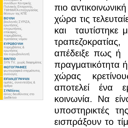
συνόδων Κεντρικής
πιο αντικοινωνικ
Πολιτικής Επιτροπής,
ΤΜΗΜΑΤΑ επεξεργασίας
θέσεων της ΚΠΕ
χώρα τις τελευταί
ΒΟΥΛΗ
βουλευτές ΣΥΡΙΖΑ,
ερωτήσεις,
και ταυτίστηκε 
επερωτήσεις,
επίκαιρες,
παρεμβάσεις,
τραπεζοκρατίας
προτάσεις νόμου
ΕΥΡΩΒΟΥΛΗ
παρεμβάσεις &
απέδειξε πως ή 
ερωτήσεις
του ευρωβουλευτή
ΒΙΝΤΕΟ
πραγματικότητα ή
SYN TV.. χωρίς διαφημίσεις
ΦΩΤΟΓΡΑΦΙΕΣ
φωτογραφικά στιγμιότυπα,
χώρας κρετίνους
συλλογές
ΕΙΠΑΝ,ΕΓΡΑΨΑΝ
ομιλίες, συνεντεύξεις &
αποτελεί ένα ε
άρθρα
ΣΥΝδέσεις
άλλες διευθύνσεις στο
κοινωνία. Να είν
Διαδίκτυο
υποστηρικτές τη
εισπράξουν το τί