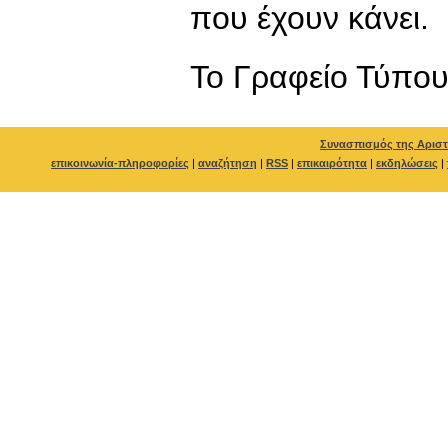
που έχουν κάνει.
To Γραφείο Τύπο
Συνασπισμός της Αριστ
επικοινωνία-πληροφορίες
|
αναζήτηση
|
RSS
|
επικαιρότητα
|
εκδηλώσεις
|