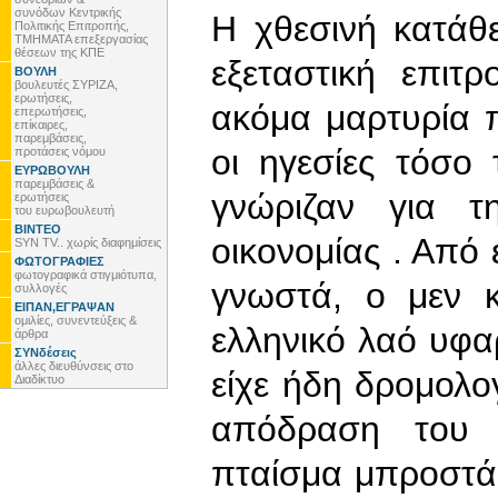
συνόδων Κεντρικής
Η χθεσινή κατάθ
Πολιτικής Επιτροπής,
ΤΜΗΜΑΤΑ επεξεργασίας
θέσεων της ΚΠΕ
εξεταστική επιτ
ΒΟΥΛΗ
βουλευτές ΣΥΡΙΖΑ,
ερωτήσεις,
ακόμα μαρτυρία π
επερωτήσεις,
επίκαιρες,
παρεμβάσεις,
οι ηγεσίες τόσ
προτάσεις νόμου
ΕΥΡΩΒΟΥΛΗ
παρεμβάσεις &
γνώριζαν για τ
ερωτήσεις
του ευρωβουλευτή
ΒΙΝΤΕΟ
οικονομίας . Από 
SYN TV.. χωρίς διαφημίσεις
ΦΩΤΟΓΡΑΦΙΕΣ
φωτογραφικά στιγμιότυπα,
γνωστά, ο μεν 
συλλογές
ΕΙΠΑΝ,ΕΓΡΑΨΑΝ
ομιλίες, συνεντεύξεις &
ελληνικό λαό υφ
άρθρα
ΣΥΝδέσεις
άλλες διευθύνσεις στο
είχε ήδη δρομολο
Διαδίκτυο
απόδραση του 
πταίσμα μπροστά