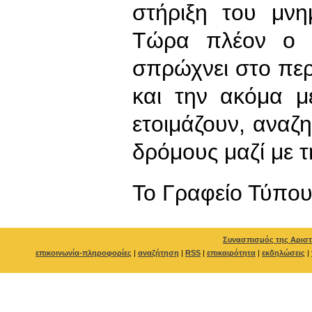
στήριξη του μν
Τώρα πλέον ο λ
σπρώχνει στο περ
και την ακόμα μ
ετοιμάζουν, αναζη
δρόμους μαζί με τ
To Γραφείο Τύπο
Συνασπισμός της Αριστ
επικοινωνία-πληροφορίες
|
αναζήτηση
|
RSS
|
επικαιρότητα
|
εκδηλώσεις
|