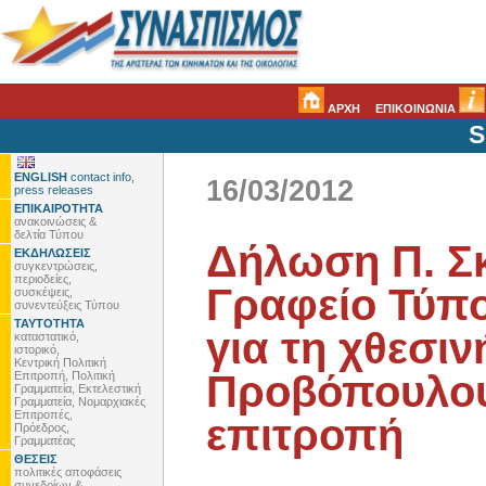
ΑΡΧΗ
ΕΠΙΚΟΙΝΩΝΙΑ
S
ENGLISH
contact info,
16/03/2012
press releases
ΕΠΙΚΑΙΡΟΤΗΤΑ
ανακοινώσεις &
δελτία Τύπου
Δήλωση Π. Σ
ΕΚΔΗΛΩΣΕΙΣ
συγκεντρώσεις,
περιοδείες,
Γραφείο Τύπ
συσκέψεις,
συνεντεύξεις Τύπου
ΤΑΥΤΟΤΗΤΑ
για τη χθεσιν
καταστατικό,
ιστορικό,
Κεντρική Πολιτική
Προβόπουλου
Επιτροπή, Πολιτική
Γραμματεία, Εκτελεστική
Γραμματεία, Νομαρχιακές
Επιτροπές,
επιτροπή
Πρόεδρος,
Γραμματέας
ΘΕΣΕΙΣ
πολιτικές αποφάσεις
συνεδρίων &