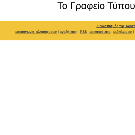
To Γραφείο Τύπο
Συνασπισμός της Αριστ
επικοινωνία-πληροφορίες
|
αναζήτηση
|
RSS
|
επικαιρότητα
|
εκδηλώσεις
|