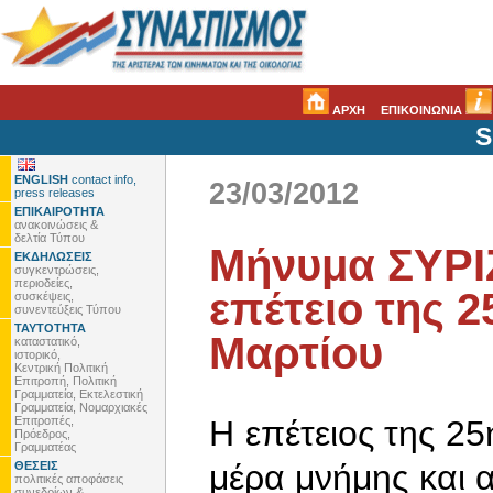
ΑΡΧΗ
ΕΠΙΚΟΙΝΩΝΙΑ
S
ENGLISH
contact info,
23/03/2012
press releases
ΕΠΙΚΑΙΡΟΤΗΤΑ
ανακοινώσεις &
δελτία Τύπου
Μήνυμα ΣΥΡΙΖ
ΕΚΔΗΛΩΣΕΙΣ
συγκεντρώσεις,
περιοδείες,
επέτειο της 2
συσκέψεις,
συνεντεύξεις Τύπου
ΤΑΥΤΟΤΗΤΑ
Μαρτίου
καταστατικό,
ιστορικό,
Κεντρική Πολιτική
Επιτροπή, Πολιτική
Γραμματεία, Εκτελεστική
Γραμματεία, Νομαρχιακές
Επιτροπές,
Η επέτειος της 25
Πρόεδρος,
Γραμματέας
μέρα μνήμης και 
ΘΕΣΕΙΣ
πολιτικές αποφάσεις
συνεδρίων &