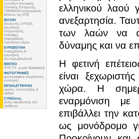
συνόδων Κεντρικής
ελληνικού λαού γ
Πολιτικής Επιτροπής,
ΤΜΗΜΑΤΑ επεξεργασίας
θέσεων της ΚΠΕ
ανεξαρτησία. Ταυτ
ΒΟΥΛΗ
βουλευτές ΣΥΡΙΖΑ,
ερωτήσεις,
των λαών να α
επερωτήσεις,
επίκαιρες,
παρεμβάσεις,
δύναμης και να ε
προτάσεις νόμου
ΕΥΡΩΒΟΥΛΗ
παρεμβάσεις &
ερωτήσεις
του ευρωβουλευτή
Η φετινή επέτει
ΒΙΝΤΕΟ
SYN TV.. χωρίς διαφημίσεις
είναι ξεχωριστή
ΦΩΤΟΓΡΑΦΙΕΣ
φωτογραφικά στιγμιότυπα,
συλλογές
χώρα. Η σημερ
ΕΙΠΑΝ,ΕΓΡΑΨΑΝ
ομιλίες, συνεντεύξεις &
άρθρα
εναρμόνιση με
ΣΥΝδέσεις
άλλες διευθύνσεις στο
Διαδίκτυο
επιβάλλει την κα
ως μονόδρομο γι
Προκρίνουν και 