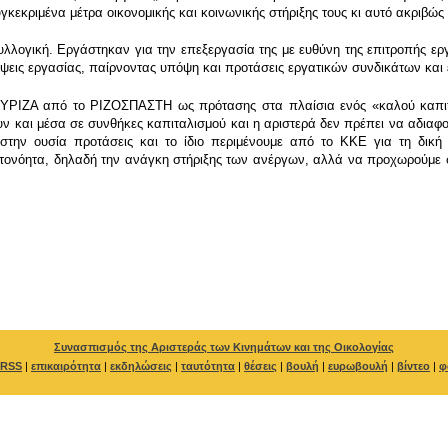
κεκριμένα μέτρα οικονομικής και κοινωνικής στήριξης τους κι αυτό ακριβώ
λογική. Εργάστηκαν για την επεξεργασία της με ευθύνη της επιτροπής εργατ
έψεις εργασίας, παίρνοντας υπόψη και προτάσεις εργατικών συνδικάτων κα
ΥΡΙΖΑ από το ΡΙΖΟΣΠΑΣΤΗ ως πρότασης στα πλαίσια ενός «καλού καπιταλι
ν και μέσα σε συνθήκες καπιταλισμού και η αριστερά δεν πρέπει να αδιαφο
ς στην ουσία προτάσεις και το ίδιο περιμένουμε από το ΚΚΕ για τη δι
υτονόητα, δηλαδή την ανάγκη στήριξης των ανέργων, αλλά να προχωρούμε 
.
Συνασπισμός της Αριστεράς των Κινημάτων και της Οικολογίας
RSS
|
επικαιρότητα
|
εκδηλώσεις
|
ταυτότητα
|
θέσεις
|
βουλή
|
ευρωβουλή
|
βίντεο
|
φ