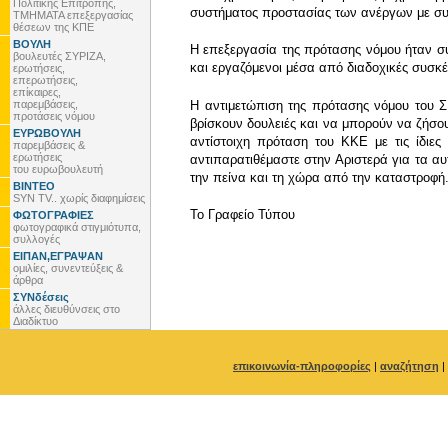
Πολιτικής Επιτροπής,
συστήματος προστασίας των ανέργων με συγ
ΤΜΗΜΑΤΑ επεξεργασίας
θέσεων της ΚΠΕ
ΒΟΥΛΗ
Η επεξεργασία της πρότασης νόμου ήταν συλ
βουλευτές ΣΥΡΙΖΑ,
και εργαζόμενοι μέσα από διαδοχικές συσκ
ερωτήσεις,
επερωτήσεις,
επίκαιρες,
παρεμβάσεις,
Η αντιμετώπιση της πρότασης νόμου του Σ
προτάσεις νόμου
βρίσκουν δουλειές και να μπορούν να ζήσου
ΕΥΡΩΒΟΥΛΗ
αντίστοιχη πρόταση του ΚΚΕ με τις ίδιε
παρεμβάσεις &
ερωτήσεις
αντιπαρατιθέμαστε στην Αριστερά για τα α
του ευρωβουλευτή
την πείνα και τη χώρα από την καταστροφή
ΒΙΝΤΕΟ
SYN TV.. χωρίς διαφημίσεις
To Γραφείο Τύπου
ΦΩΤΟΓΡΑΦΙΕΣ
φωτογραφικά στιγμιότυπα,
συλλογές
ΕΙΠΑΝ,ΕΓΡΑΨΑΝ
ομιλίες, συνεντεύξεις &
άρθρα
ΣΥΝδέσεις
άλλες διευθύνσεις στο
Διαδίκτυο
επικοινωνία-πληροφορίες
|
αναζήτηση
|