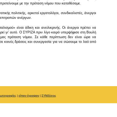
ς προτείνουμε με την πρόταση νόμου που καταθέσαμε.
ικής πολιτικής, αρκετοί εργατολόγοι, συνδικαλιστές, άνεργοι
ι επιτροπών ανέργων.
σμού» είναι άδικη και ανειλικρινής. Οι άνεργοι πρέπει να
ρεί γιʼ αυτό. Ο ΣΥΡΙΖΑ πριν λίγο καιρό υπερψήφισε στη Βουλή
κή μας πρόταση νόμου. Σε κάθε περίπτωση δεν είναι ώρα να
σε κοινές δράσεις και συνεργασία για να σώσουμε το λαό από
ωτογραφίες
|
είπαν-έγραψαν
|
ΣΥΝδέσεις