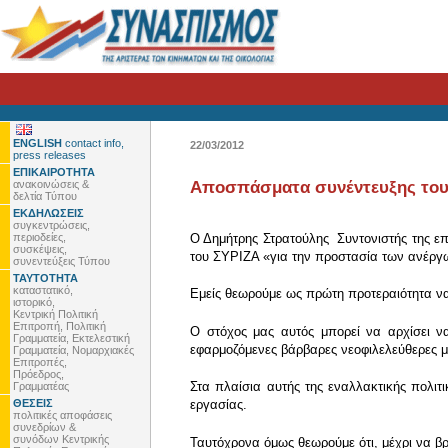
ENGLISH
contact info,
22/03/2012
press releases
ΕΠΙΚΑΙΡΟΤΗΤΑ
ανακοινώσεις &
Αποσπάσματα συνέντευξης του 
δελτία Τύπου
ΕΚΔΗΛΩΣΕΙΣ
συγκεντρώσεις,
περιοδείες,
Ο Δημήτρης Στρατούλης Συντονιστής της επι
συσκέψεις,
του ΣΥΡΙΖΑ «για την προστασία των ανέργ
συνεντεύξεις Τύπου
ΤΑΥΤΟΤΗΤΑ
καταστατικό,
Εμείς θεωρούμε ως πρώτη προτεραιότητα να
ιστορικό,
Κεντρική Πολιτική
Επιτροπή, Πολιτική
Ο στόχος μας αυτός μπορεί να αρχίσει να
Γραμματεία, Εκτελεστική
εφαρμοζόμενες βάρβαρες νεοφιλελεύθερες μ
Γραμματεία, Νομαρχιακές
Επιτροπές,
Πρόεδρος,
Στα πλαίσια αυτής της εναλλακτικής πολιτ
Γραμματέας
ΘΕΣΕΙΣ
εργασίας.
πολιτικές αποφάσεις
συνεδρίων &
συνόδων Κεντρικής
Ταυτόχρονα όμως θεωρούμε ότι, μέχρι να βρ