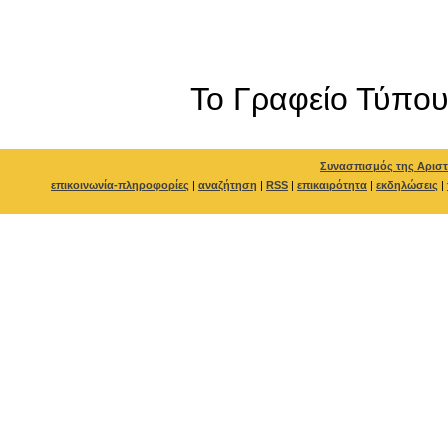
To Γραφείο Τύπο
Συνασπισμός της Αριστ
επικοινωνία-πληροφορίες
|
αναζήτηση
|
RSS
|
επικαιρότητα
|
εκδηλώσεις
|