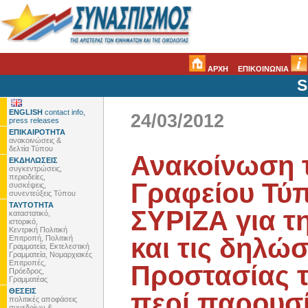
ΑΡΧΗ
ΕΠΙΚΟΙΝΩΝΙΑ
S
ENGLISH
contact info,
24/03/2012
press releases
ΕΠΙΚΑΙΡΟΤΗΤΑ
ανακοινώσεις &
δελτία Τύπου
Ανακοίνωση 
ΕΚΔΗΛΩΣΕΙΣ
συγκεντρώσεις,
περιοδείες,
Γραφείου Τύπ
συσκέψεις,
συνεντεύξεις Τύπου
ΤΑΥΤΟΤΗΤΑ
ΣΥΡΙΖΑ για τ
καταστατικό,
ιστορικό,
Κεντρική Πολιτική
και τις δηλώ
Επιτροπή, Πολιτική
Γραμματεία, Εκτελεστική
Γραμματεία, Νομαρχιακές
Επιτροπές,
Προστασίας τ
Πρόεδρος,
Γραμματέας
ΘΕΣΕΙΣ
περί παρουσ
πολιτικές αποφάσεις
συνεδρίων &