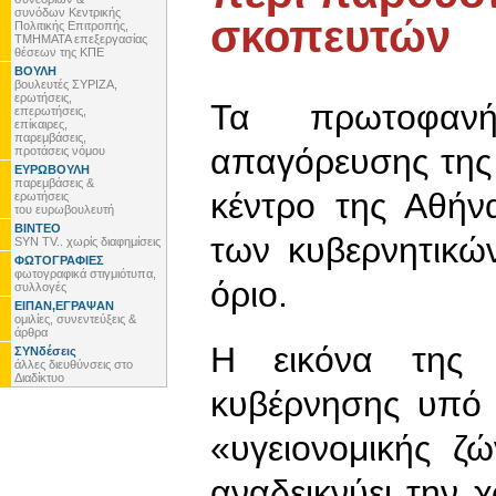
συνόδων Κεντρικής
σκοπευτών
Πολιτικής Επιτροπής,
ΤΜΗΜΑΤΑ επεξεργασίας
θέσεων της ΚΠΕ
ΒΟΥΛΗ
βουλευτές ΣΥΡΙΖΑ,
ερωτήσεις,
Τα πρωτοφαν
επερωτήσεις,
επίκαιρες,
παρεμβάσεις,
απαγόρευσης της
προτάσεις νόμου
ΕΥΡΩΒΟΥΛΗ
παρεμβάσεις &
κέντρο της Αθήν
ερωτήσεις
του ευρωβουλευτή
ΒΙΝΤΕΟ
των κυβερνητικώ
SYN TV.. χωρίς διαφημίσεις
ΦΩΤΟΓΡΑΦΙΕΣ
φωτογραφικά στιγμιότυπα,
όριο.
συλλογές
ΕΙΠΑΝ,ΕΓΡΑΨΑΝ
ομιλίες, συνεντεύξεις &
άρθρα
Η εικόνα της 
ΣΥΝδέσεις
άλλες διευθύνσεις στο
Διαδίκτυο
κυβέρνησης υπό 
«υγειονομικής ζ
αναδεικνύει την