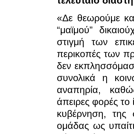
τελευταίο διάστ
«Δε θεωρούμε κα
“μαϊμού” δικαιο
στιγμή των επι
περικοπές των π
δεν εκπλησσόμασ
συνολικά η κοι
αναπηρία, καθώ
άπειρες φορές το 
κυβέρνηση, της 
ομάδας ως υπαίτ