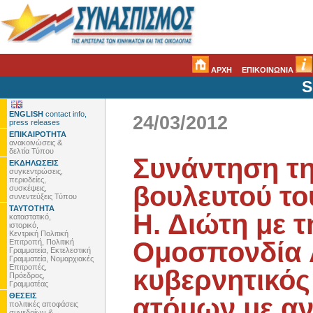
ΑΡΧΗ
ΕΠΙΚΟΙΝΩΝΙΑ
S
ENGLISH
contact info,
24/03/2012
press releases
ΕΠΙΚΑΙΡΟΤΗΤΑ
ανακοινώσεις &
δελτία Τύπου
Συνάντηση τ
ΕΚΔΗΛΩΣΕΙΣ
συγκεντρώσεις,
περιοδείες,
βουλευτού το
συσκέψεις,
συνεντεύξεις Τύπου
ΤΑΥΤΟΤΗΤΑ
Η. Διώτη με 
καταστατικό,
ιστορικό,
Κεντρική Πολιτική
Ομοσπονδία Α
Επιτροπή, Πολιτική
Γραμματεία, Εκτελεστική
Γραμματεία, Νομαρχιακές
Επιτροπές,
κυβερνητικός
Πρόεδρος,
Γραμματέας
ΘΕΣΕΙΣ
ατόμων με α
πολιτικές αποφάσεις
συνεδρίων &