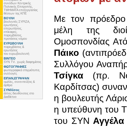
συνόδων Κεντρικής
Πολιτικής Επιτροπής,
ΤΜΗΜΑΤΑ επεξεργασίας
θέσεων της ΚΠΕ
Με τον πρόεδρ
ΒΟΥΛΗ
βουλευτές ΣΥΡΙΖΑ,
ερωτήσεις,
μέλη της διοί
επερωτήσεις,
επίκαιρες,
παρεμβάσεις,
Ομοσπονδίας Ατό
προτάσεις νόμου
ΕΥΡΩΒΟΥΛΗ
παρεμβάσεις &
Πάικο
(αντιπρόεδ
ερωτήσεις
του ευρωβουλευτή
ΒΙΝΤΕΟ
Συλλόγου Αναπήρ
SYN TV.. χωρίς διαφημίσεις
ΦΩΤΟΓΡΑΦΙΕΣ
φωτογραφικά στιγμιότυπα,
Τσίγκα
(πρ. Νο
συλλογές
ΕΙΠΑΝ,ΕΓΡΑΨΑΝ
ομιλίες, συνεντεύξεις &
Καρδίτσας) συνα
άρθρα
ΣΥΝδέσεις
άλλες διευθύνσεις στο
η βουλευτής Λάρ
Διαδίκτυο
η υπεύθυνη του Τ
του ΣΥΝ
Αγγέλα