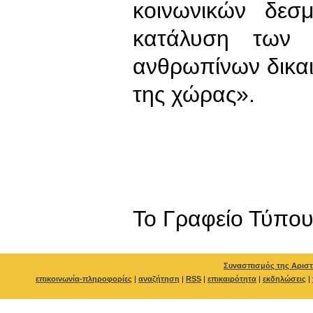
κοινωνικών δεσ
κατάλυση των ε
ανθρωπίνων δικα
της χώρας».
To Γραφείο Τύπο
Συνασπισμός της Αριστ
επικοινωνία-πληροφορίες
|
αναζήτηση
|
RSS
|
επικαιρότητα
|
εκδηλώσεις
|